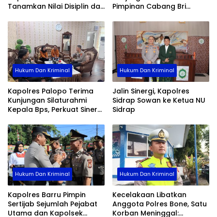
Tanamkan Nilai Disiplin dan
Pimpinan Cabang Bri
Pengabdian
Palopo
Hukum Dan Kriminal
Hukum Dan Kriminal
Kapolres Palopo Terima
Jalin Sinergi, Kapolres
Kunjungan Silaturahmi
Sidrap Sowan ke Ketua NU
Kepala Bps, Perkuat Sinergi
Sidrap
Dan Kolaborasi Data
Hukum Dan Kriminal
Hukum Dan Kriminal
Kapolres Barru Pimpin
Kecelakaan Libatkan
Sertijab Sejumlah Pejabat
Anggota Polres Bone, Satu
Utama dan Kapolsek
Korban Meninggal: