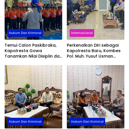
Hukum Dan Kriminal
Internasional
Temui Calon Paskibraka,
Perkenalkan Diri sebagai
Kapolresta Gowa
Kapolresta Baru, Kombes
Tanamkan Nilai Disiplin dan
Pol. Muh. Yusuf Usman
Pengabdian
Pererat Silaturahmi
dengan DPC Demokrat
Gowa
Hukum Dan Kriminal
Hukum Dan Kriminal