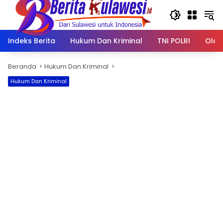
Langsung
ke
konten
Indeks Berita
Hukum Dan Kriminal
TNI POLRI
Olah
Beranda
Hukum Dan Kriminal
Hukum Dan Kriminal