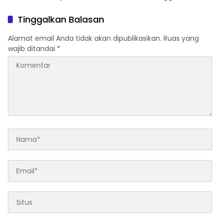
Jajaran, Perkuat Kinerja
Diproses Sesuai Prosedur,
Organisasi
Warga Diimbau Tak
Tinggalkan Balasan
Berspekulasi
Alamat email Anda tidak akan dipublikasikan.
Ruas yang
wajib ditandai
*