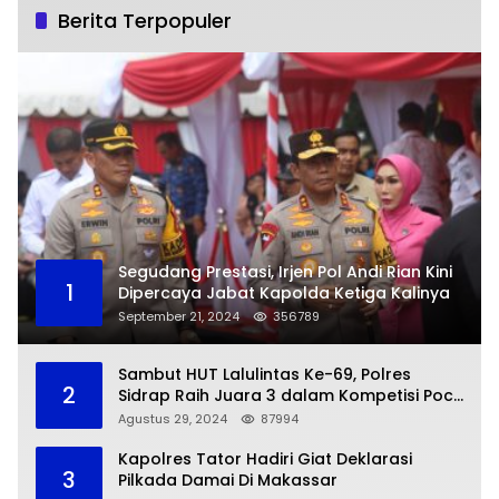
Berita Terpopuler
Segudang Prestasi, Irjen Pol Andi Rian Kini
1
Dipercaya Jabat Kapolda Ketiga Kalinya
September 21, 2024
356789
Sambut HUT Lalulintas Ke-69, Polres
2
Sidrap Raih Juara 3 dalam Kompetisi Pocil
Zona 5
Agustus 29, 2024
87994
Kapolres Tator Hadiri Giat Deklarasi
3
Pilkada Damai Di Makassar