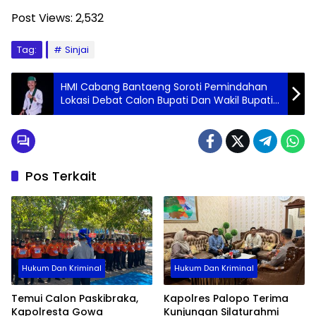
Post Views:
2,532
Tag:
Sinjai
HMI Cabang Bantaeng Soroti Pemindahan
Lokasi Debat Calon Bupati Dan Wakil Bupati,
Nurfajrin : Kemunduran Demokrasi
Pos Terkait
Hukum Dan Kriminal
Hukum Dan Kriminal
Temui Calon Paskibraka,
Kapolres Palopo Terima
Kapolresta Gowa
Kunjungan Silaturahmi