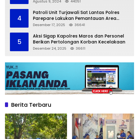
Agustus 9, 2024
44051
Patroli Unit Turjawali Sat Lantas Polres
4
Parepare Lakukan Pemantauan Area
Larangan Parkir
Desember 17, 2025
36641
Aksi Sigap Kapolres Maros dan Personel
5
Berikan Pertolongan Korban Kecelakaan
Desember 24, 2025
36611
Berita Terbaru