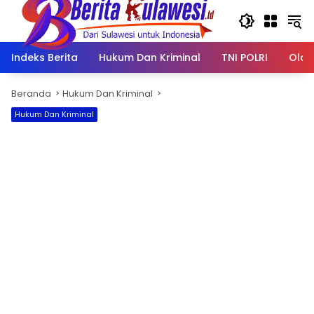
Langsung
ke
konten
Indeks Berita
Hukum Dan Kriminal
TNI POLRI
Olah
Beranda
Hukum Dan Kriminal
Hukum Dan Kriminal