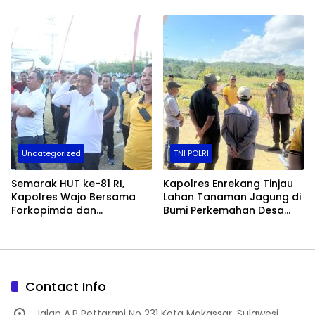
Pinrang
Bersaudara
Uncategorized
TNI POLRI
Semarak HUT ke-81 RI,
Kapolres Enrekang Tinjau
Kapolres Wajo Bersama
Lahan Tanaman Jagung di
Forkopimda dan
Bumi Perkemahan Desa
Masyarakat Meriahkan
Karrang
Lomba Makan Kerupuk
Contact Info
Jalan A.P Pettarani No 231 Kota Makassar, Sulawesi