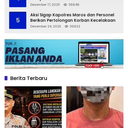
Larangan Parkir
Desember 17, 2025
36646
Aksi Sigap Kapolres Maros dan Personel
5
Berikan Pertolongan Korban Kecelakaan
Desember 24, 2025
36622
Berita Terbaru