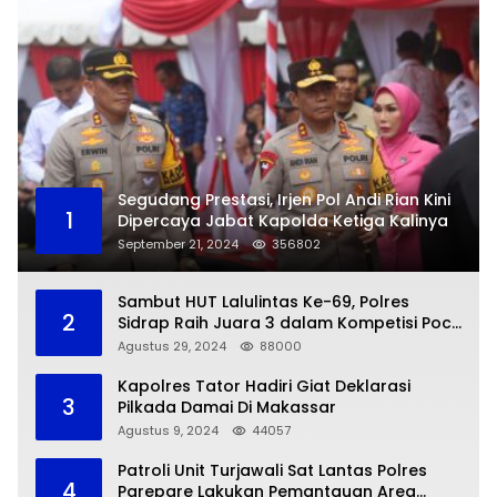
Segudang Prestasi, Irjen Pol Andi Rian Kini
1
Dipercaya Jabat Kapolda Ketiga Kalinya
September 21, 2024
356802
Sambut HUT Lalulintas Ke-69, Polres
2
Sidrap Raih Juara 3 dalam Kompetisi Pocil
Zona 5
Agustus 29, 2024
88000
Kapolres Tator Hadiri Giat Deklarasi
3
Pilkada Damai Di Makassar
Agustus 9, 2024
44057
Patroli Unit Turjawali Sat Lantas Polres
4
Parepare Lakukan Pemantauan Area