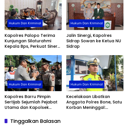
Hukum Dan Kriminal
Hukum Dan Kriminal
Kapolres Palopo Terima
Jalin Sinergi, Kapolres
Kunjungan Silaturahmi
Sidrap Sowan ke Ketua NU
Kepala Bps, Perkuat Sinergi
Sidrap
Dan Kolaborasi Data
Hukum Dan Kriminal
Hukum Dan Kriminal
Kapolres Barru Pimpin
Kecelakaan Libatkan
Sertijab Sejumlah Pejabat
Anggota Polres Bone, Satu
Utama dan Kapolsek
Korban Meninggal:
Jajaran, Perkuat Kinerja
Diproses Sesuai Prosedur,
Organisasi
Warga Diimbau Tak
Tinggalkan Balasan
Berspekulasi