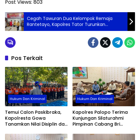
Post Views:
803
Cegah Tawuran Dua Kelompok Remaja
Rantetayo, Kapolres Tator Turunkan
Personilnya
Pos Terkait
Hukum Dan Kriminal
Hukum Dan Kriminal
Temui Calon Paskibraka,
Kapolres Palopo Terima
Kapolresta Gowa
Kunjungan Silaturahmi
Tanamkan Nilai Disiplin dan
Pimpinan Cabang Bri
Pengabdian
Palopo