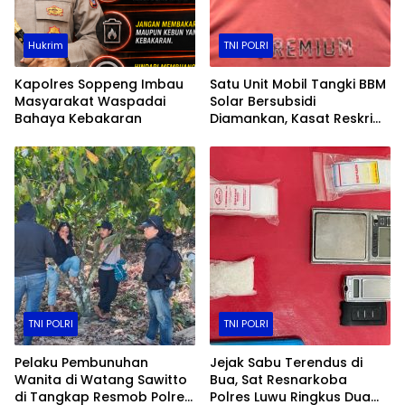
Hukrim
TNI POLRI
Kapolres Soppeng Imbau
Satu Unit Mobil Tangki BBM
Masyarakat Waspadai
Solar Bersubsidi
Bahaya Kebakaran
Diamankan, Kasat Reskrim
Polres Toraja Utara: Proses
Hukum Berjalan
Transparan​
TNI POLRI
TNI POLRI
Pelaku Pembunuhan
Jejak Sabu Terendus di
Wanita di Watang Sawitto
Bua, Sat Resnarkoba
di Tangkap Resmob Polres
Polres Luwu Ringkus Dua