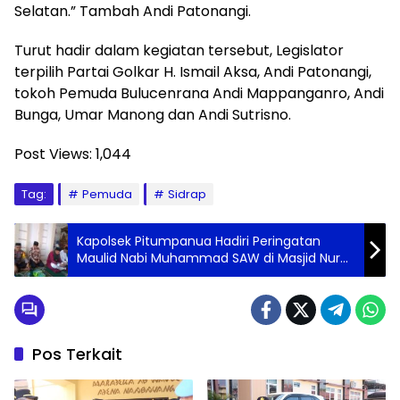
Selatan.” Tambah Andi Patonangi.
Turut hadir dalam kegiatan tersebut, Legislator
terpilih Partai Golkar H. Ismail Aksa, Andi Patonangi,
tokoh Pemuda Bulucenrana Andi Mappanganro, Andi
Bunga, Umar Manong dan Andi Sutrisno.
Post Views:
1,044
Tag:
Pemuda
Sidrap
Kapolsek Pitumpanua Hadiri Peringatan
Maulid Nabi Muhammad SAW di Masjid Nurul
Yaqin Bolabakka
Pos Terkait