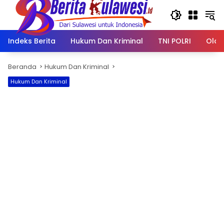
Langsung
ke
konten
Indeks Berita
Hukum Dan Kriminal
TNI POLRI
Olah
Beranda
Hukum Dan Kriminal
Hukum Dan Kriminal