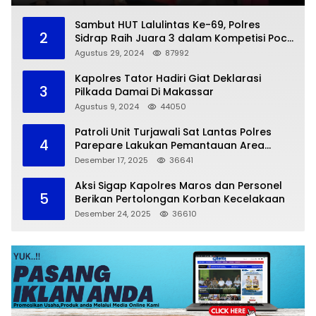
Sambut HUT Lalulintas Ke-69, Polres
2
Sidrap Raih Juara 3 dalam Kompetisi Pocil
Zona 5
Agustus 29, 2024
87992
Kapolres Tator Hadiri Giat Deklarasi
3
Pilkada Damai Di Makassar
Agustus 9, 2024
44050
Patroli Unit Turjawali Sat Lantas Polres
4
Parepare Lakukan Pemantauan Area
Larangan Parkir
Desember 17, 2025
36641
Aksi Sigap Kapolres Maros dan Personel
5
Berikan Pertolongan Korban Kecelakaan
Desember 24, 2025
36610