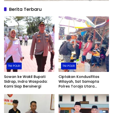
Berita Terbaru
TNI POLRI
TNI POLRI
Sowan ke Wakil Bupati
Ciptakan Kondusifitas
Sidrap, Indra Waspada:
Wilayah, Sat Samapta
Kami Siap Bersinergi
Polres Toraja Utara
Gencarkan Patroli Dialogis
dan Sosialisasi Layanan 110​