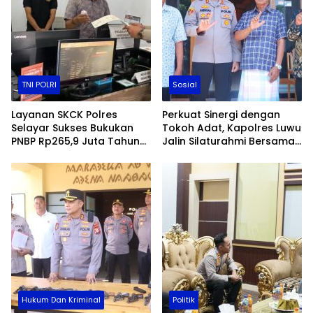
TNI POLRI
Sosial
Layanan SKCK Polres
Perkuat Sinergi dengan
Selayar Sukses Bukukan
Tokoh Adat, Kapolres Luwu
PNBP Rp265,9 Juta Tahun
Jalin Silaturahmi Bersama
2025, Langsung Disetor ke
Maddika Ponrang dan
Kas Negara
Maddika Ulusalu
Hukum Dan Kriminal
Politik