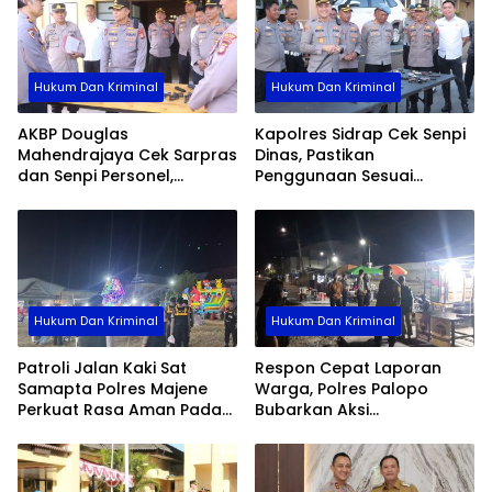
Hukum Dan Kriminal
Hukum Dan Kriminal
AKBP Douglas
Kapolres Sidrap Cek Senpi
Mahendrajaya Cek Sarpras
Dinas, Pastikan
dan Senpi Personel,
Penggunaan Sesuai
Pastikan Kesiapan
Prosedur
Operasional Polres Wajo
Hukum Dan Kriminal
Hukum Dan Kriminal
Patroli Jalan Kaki Sat
Respon Cepat Laporan
Samapta Polres Majene
Warga, Polres Palopo
Perkuat Rasa Aman Pada
Bubarkan Aksi
Malam Hari, Sambangi Titik
Penyerangan Antar
Rawan Hingga Permukiman
Kelompok Pemuda
Nelayan