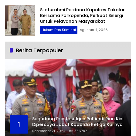
Silaturahmi Perdana Kapolres Takalar
Bersama Forkopimda, Perkuat Sinergi
untuk Pelayanan Masyarakat
Hukum Dan Kriminal
Agustus 4, 2026
Berita Terpopuler
Segudang Prestasi, Irjen Pol Andi Rian Kini
1
Dipercaya Jabat Kapolda Ketiga Kalinya
September 21, 2024
356787