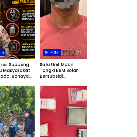
im
TNI POLRI
lres Soppeng
Satu Unit Mobil
u Masyarakat
Tangki BBM Solar
adai Bahaya
Bersubsidi
karan
Diamankan, Kasat
Reskrim Polres
Toraja Utara: Proses
Hukum Berjalan
Transparan​