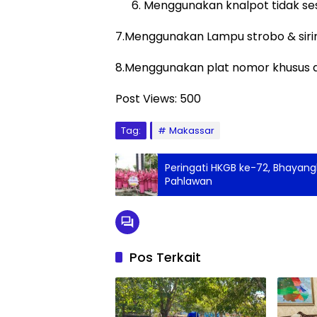
Menggunakan knalpot tidak se
7.Menggunakan Lampu strobo & siri
8.Menggunakan plat nomor khusus a
Post Views:
500
Tag:
Makassar
Peringati HKGB ke-72, Bhayan
Pahlawan
Pos Terkait