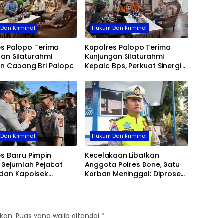
Dan Kriminal
Hukum Dan Kriminal
es Palopo Terima
Kapolres Palopo Terima
an Silaturahmi
Kunjungan Silaturahmi
an Cabang Bri Palopo
Kepala Bps, Perkuat Sinergi
Dan Kolaborasi Data
Dan Kriminal
Hukum Dan Kriminal
s Barru Pimpin
Kecelakaan Libatkan
b Sejumlah Pejabat
Anggota Polres Bone, Satu
dan Kapolsek
Korban Meninggal: Diproses
, Perkuat Kinerja
Sesuai Prosedur, Warga
asi
Diimbau Tak Berspekulasi
kan.
Ruas yang wajib ditandai
*