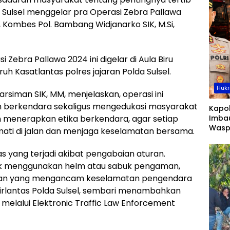
da Sulsel menggelar pra Operasi Zebra Pallawa
, Kombes Pol. Bambang Widjanarko SIK, M.Si,
 Zebra Pallawa 2024 ini digelar di Aula Biru
uruh Kasatlantas polres jajaran Polda Sulsel.
Hukr
Karsiman SIK, MM, menjelaskan, operasi ini
in berkendara sekaligus mengedukasi masyarakat
Kapo
menerapkan etika berkendara, agar setiap
Imba
Wasp
ti di jalan dan menjaga keselamatan bersama.
Keba
as yang terjadi akibat pengabaian aturan.
dak menggunakan helm atau sabuk pengaman,
aan yang mengancam keselamatan pengendara
Dirlantas Polda Sulsel, sembari menambahkan
elalui Elektronic Traffic Law Enforcement