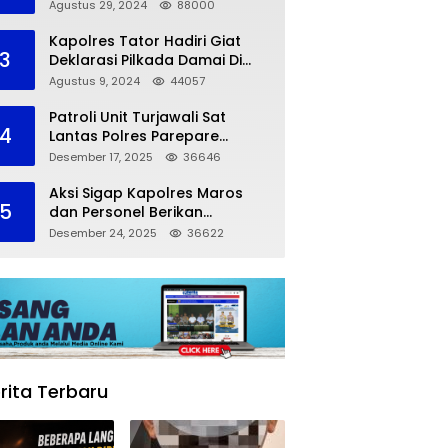
dalam Kompetisi Pocil Zona 5
Agustus 29, 2024
88000
Kapolres Tator Hadiri Giat
3
Deklarasi Pilkada Damai Di
Makassar
Agustus 9, 2024
44057
Patroli Unit Turjawali Sat
4
Lantas Polres Parepare
Lakukan Pemantauan Area
Desember 17, 2025
36646
Larangan Parkir
Aksi Sigap Kapolres Maros
5
dan Personel Berikan
Pertolongan Korban
Desember 24, 2025
36622
Kecelakaan
rita Terbaru