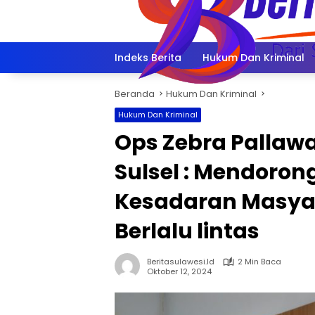
Langsung
ke
konten
Indeks Berita
Hukum Dan Kriminal
Beranda
Hukum Dan Kriminal
Hukum Dan Kriminal
Ops Zebra Pallawa
Sulsel : Mendoron
Kesadaran Masyar
Berlalu lintas
Beritasulawesi.id
2 Min Baca
Oktober 12, 2024