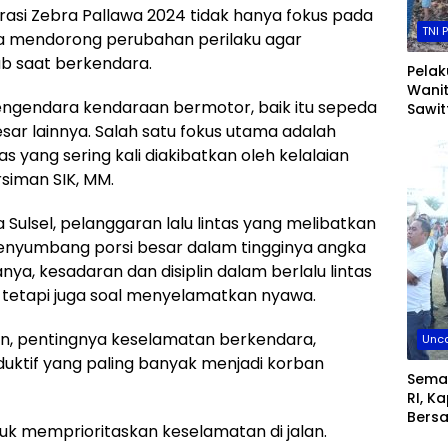
perasi Zebra Pallawa 2024 tidak hanya fokus pada
TNI 
ga mendorong perubahan perilaku agar
b saat berkendara.
Pela
Wani
engendara kendaraan bermotor, baik itu sepeda
Sawit
Resm
ar lainnya. Salah satu fokus utama adalah
Pinra
s yang sering kali diakibatkan oleh kelalaian
siman SIK, MM.
a Sulsel, pelanggaran lalu lintas yang melibatkan
nyumbang porsi besar dalam tingginya angka
ya, kesadaran dan disiplin dalam berlalu lintas
tetapi juga soal menyelamatkan nyawa.
kan, pentingnya keselamatan berkendara,
Unca
uktif yang paling banyak menjadi korban
Sema
RI, K
Bers
 memprioritaskan keselamatan di jalan.
Fork