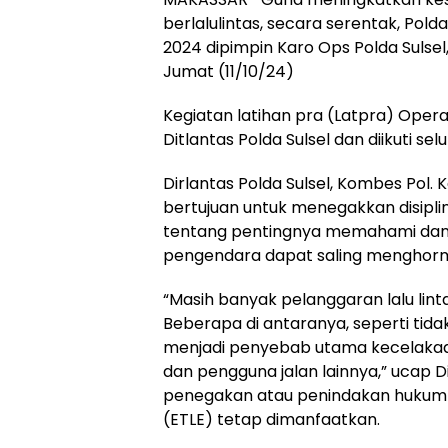
berlalulintas, secara serentak, Pol
2024 dipimpin Karo Ops Polda Sulsel
Jumat (11/10/24)
Kegiatan latihan pra (Latpra) Operasi
Ditlantas Polda Sulsel dan diikuti sel
Dirlantas Polda Sulsel, Kombes Pol. 
bertujuan untuk menegakkan disipl
tentang pentingnya memahami dan 
pengendara dapat saling menghorma
“Masih banyak pelanggaran lalu lint
Beberapa di antaranya, seperti ti
menjadi penyebab utama kecelak
dan pengguna jalan lainnya,” ucap 
penegakan atau penindakan hukum m
(ETLE) tetap dimanfaatkan.