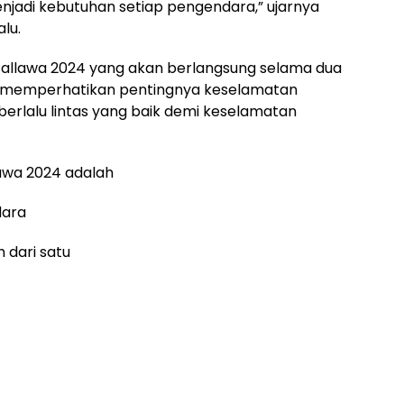
enjadi kebutuhan setiap pengendara,” ujarnya
Masy
Meri
lu.
Maka
 Pallawa 2024 yang akan berlangsung selama dua
i memperhatikan pentingnya keselamatan
erlalu lintas yang baik demi keselamatan
awa 2024 adalah
dara
 dari satu