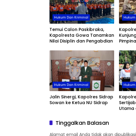
Hukum Dan Kriminal
Hukum 
Temui Calon Paskibraka,
Kapolr
Kapolresta Gowa Tanamkan
Kunjung
Nilai Disiplin dan Pengabdian
Pimpin
Hukum Dan Kriminal
Hukum 
Jalin Sinergi, Kapolres Sidrap
Kapolre
Sowan ke Ketua NU Sidrap
Sertija
Utama 
Jajaran
Organis
Tinggalkan Balasan
Alamat email Anda tidak akan dipublikasi