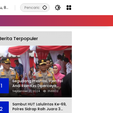
u, 8
tus
6
Berita Terpopuler
Segudang Prestasi, Irjen Pol
1
Andi Rian Kini Dipercaya
Jabat Kapolda Ketiga Kalinya
September 21, 2024
356802
Sambut HUT Lalulintas Ke-69,
2
Polres Sidrap Raih Juara 3