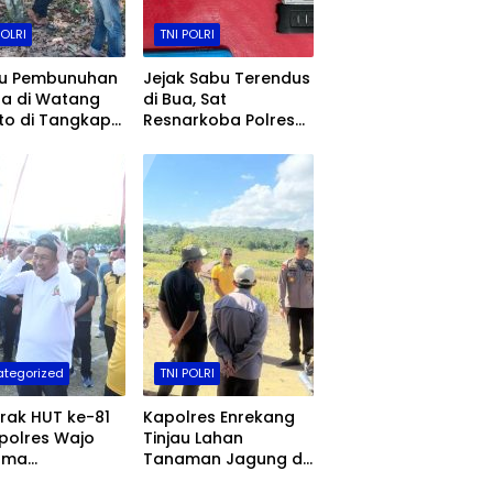
POLRI
TNI POLRI
ku Pembunuhan
Jejak Sabu Terendus
ta di Watang
di Bua, Sat
to di Tangkap
Resnarkoba Polres
ob Polres
Luwu Ringkus Dua
ng
Bersaudara
tegorized
TNI POLRI
rak HUT ke-81
Kapolres Enrekang
apolres Wajo
Tinjau Lahan
ama
Tanaman Jagung di
opimda dan
Bumi Perkemahan