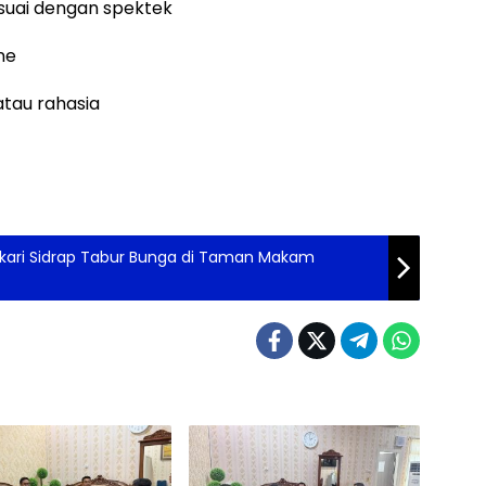
suai dengan spektek
ne
tau rahasia
gkari Sidrap Tabur Bunga di Taman Makam