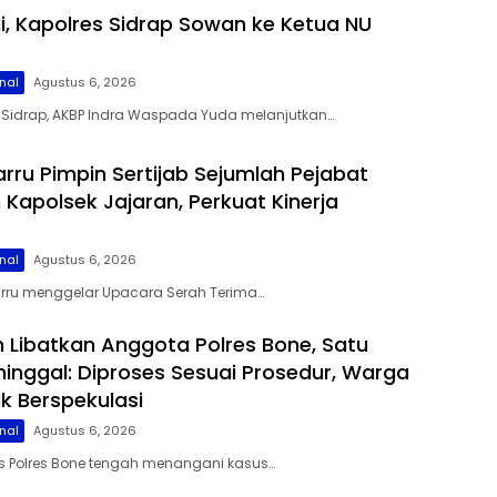
gi, Kapolres Sidrap Sowan ke Ketua NU
nal
Agustus 6, 2026
s Sidrap, AKBP Indra Waspada Yuda melanjutkan…
arru Pimpin Sertijab Sejumlah Pejabat
Kapolsek Jajaran, Perkuat Kinerja
nal
Agustus 6, 2026
Barru menggelar Upacara Serah Terima…
 Libatkan Anggota Polres Bone, Satu
inggal: Diproses Sesuai Prosedur, Warga
k Berspekulasi
nal
Agustus 6, 2026
s Polres Bone tengah menangani kasus…