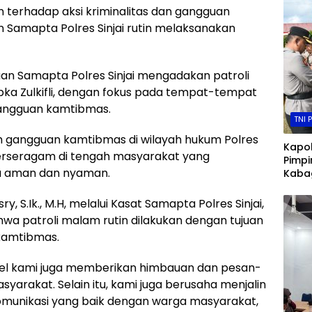
n terhadap aksi kriminalitas dan gangguan
 Samapta Polres Sinjai rutin melaksanakan
an Samapta Polres Sinjai mengadakan patroli
ipka Zulkifli, dengan fokus pada tempat-tempat
gangguan kamtibmas.
TNI 
ah gangguan kamtibmas di wilayah hukum Polres
Kapo
berseragam di tengah masyarakat yang
Pimpi
a aman dan nyaman.
Kabag
Kapol
dan P
y, S.Ik., M.H, melalui Kasat Samapta Polres Sinjai,
Huma
wa patroli malam rutin dilakukan dengan tujuan
kamtibmas.
nel kami juga memberikan himbauan dan pesan-
rakat. Selain itu, kami juga berusaha menjalin
omunikasi yang baik dengan warga masyarakat,