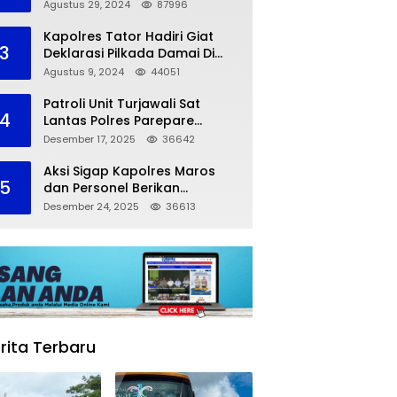
dalam Kompetisi Pocil Zona 5
Agustus 29, 2024
87996
Kapolres Tator Hadiri Giat
3
Deklarasi Pilkada Damai Di
Makassar
Agustus 9, 2024
44051
Patroli Unit Turjawali Sat
4
Lantas Polres Parepare
Lakukan Pemantauan Area
Desember 17, 2025
36642
Larangan Parkir
Aksi Sigap Kapolres Maros
5
dan Personel Berikan
Pertolongan Korban
Desember 24, 2025
36613
Kecelakaan
rita Terbaru