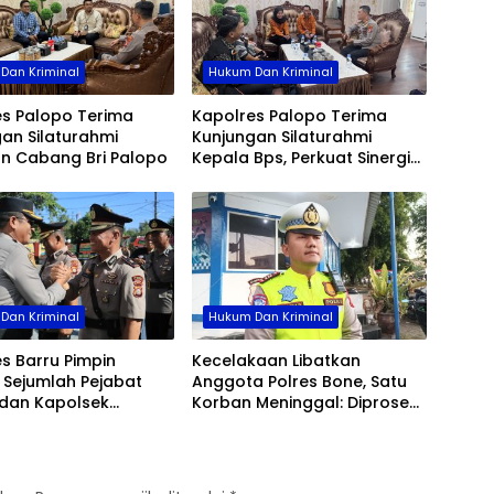
Cegah
dan 
Kece
Dan Kriminal
Hukum Dan Kriminal
es Palopo Terima
Kapolres Palopo Terima
an Silaturahmi
Kunjungan Silaturahmi
an Cabang Bri Palopo
Kepala Bps, Perkuat Sinergi
Dan Kolaborasi Data
Dan Kriminal
Hukum Dan Kriminal
s Barru Pimpin
Kecelakaan Libatkan
b Sejumlah Pejabat
Anggota Polres Bone, Satu
dan Kapolsek
Korban Meninggal: Diproses
, Perkuat Kinerja
Sesuai Prosedur, Warga
asi
Diimbau Tak Berspekulasi