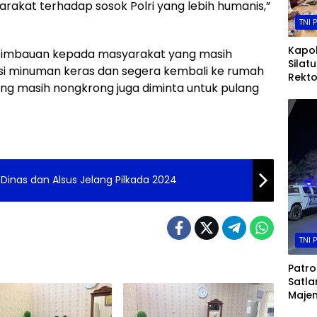
akat terhadap sosok Polri yang lebih humanis,”
TNI 
Kapol
 imbauan kepada masyarakat yang masih
Silat
i minuman keras dan segera kembali ke rumah
Rekto
ang masih nongkrong juga diminta untuk pulang
Andi
Perkua
Dan 
Tingg
Dinas dan Alsus Jelang Pilkada 2024
TNI 
Patrol
Satla
Majen
Trans