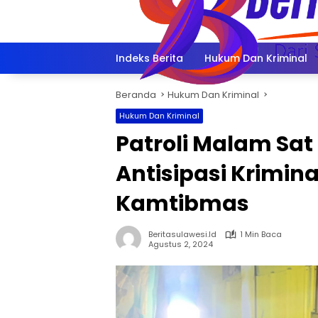
Langsung
ke
konten
Indeks Berita
Hukum Dan Kriminal
Beranda
Hukum Dan Kriminal
Hukum Dan Kriminal
Patroli Malam Sat 
Antisipasi Krimin
Kamtibmas
Beritasulawesi.id
1 Min Baca
Agustus 2, 2024