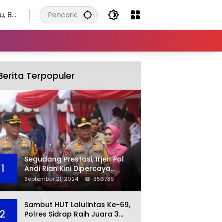
u, 8
tus
6
Berita Terpopuler
Segudang Prestasi, Irjen Pol
1
Andi Rian Kini Dipercaya
Jabat Kapolda Ketiga Kalinya
September 21, 2024
356789
Sambut HUT Lalulintas Ke-69,
2
Polres Sidrap Raih Juara 3