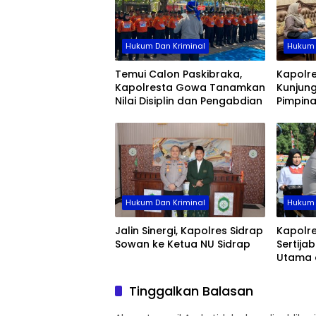
Hukum Dan Kriminal
Hukum 
Temui Calon Paskibraka,
Kapolr
Kapolresta Gowa Tanamkan
Kunjung
Nilai Disiplin dan Pengabdian
Pimpin
Hukum Dan Kriminal
Hukum 
Jalin Sinergi, Kapolres Sidrap
Kapolre
Sowan ke Ketua NU Sidrap
Sertija
Utama 
Jajaran
Organis
Tinggalkan Balasan