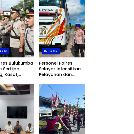
POLRI
TNI POLRI
lres Bulukumba
Personel Polres
n Sertijab
Selayar Intensifkan
, Kasat,
Pelayanan dan
sek, Kasiwas,
Pengamanan di
elantikan Kasi
Jalan, Kawasan
s
Aktivitas
Masyarakat, hingga
Pelabuhan