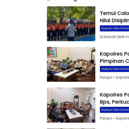
Temui Cal
Nilai Disip
Hukum Dan Krimi
Di bawah terik 
Kapolres P
Pimpinan C
Hukum Dan Krimi
Palopo – Kapolre
Kapolres P
Bps, Perku
Hukum Dan Krimi
Palopo – Kapolres