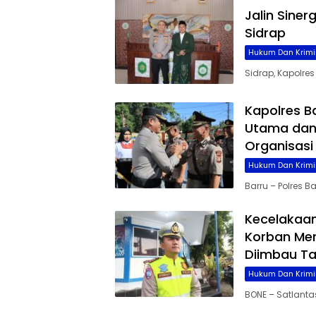
Jalin Siner
Sidrap
Hukum Dan Krimi
Sidrap, Kapolre
Kapolres B
Utama dan 
Organisasi
Hukum Dan Krimi
Barru – Polres 
Kecelakaan
Korban Men
Diimbau Ta
Hukum Dan Krimi
BONE – Satlanta