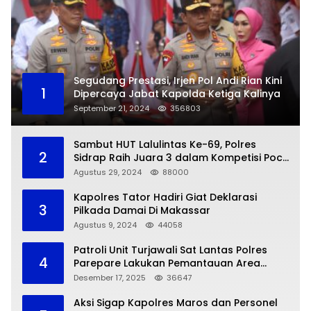
Segudang Prestasi, Irjen Pol Andi Rian Kini
1
Dipercaya Jabat Kapolda Ketiga Kalinya
September 21, 2024
356803
Sambut HUT Lalulintas Ke-69, Polres
2
Sidrap Raih Juara 3 dalam Kompetisi Pocil
Zona 5
Agustus 29, 2024
88000
Kapolres Tator Hadiri Giat Deklarasi
3
Pilkada Damai Di Makassar
Agustus 9, 2024
44058
Patroli Unit Turjawali Sat Lantas Polres
4
Parepare Lakukan Pemantauan Area
Larangan Parkir
Desember 17, 2025
36647
Aksi Sigap Kapolres Maros dan Personel