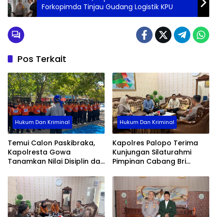
Forkopimda Tinjau Gudang Logistik KPU
Pos Terkait
Hukum Dan Kriminal
Hukum Dan Kriminal
Temui Calon Paskibraka,
Kapolres Palopo Terima
Kapolresta Gowa
Kunjungan Silaturahmi
Tanamkan Nilai Disiplin dan
Pimpinan Cabang Bri
Pengabdian
Palopo