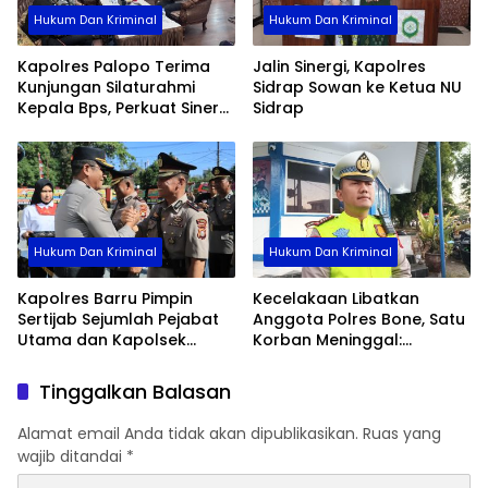
Hukum Dan Kriminal
Hukum Dan Kriminal
Kapolres Palopo Terima
Jalin Sinergi, Kapolres
Kunjungan Silaturahmi
Sidrap Sowan ke Ketua NU
Kepala Bps, Perkuat Sinergi
Sidrap
Dan Kolaborasi Data
Hukum Dan Kriminal
Hukum Dan Kriminal
Kapolres Barru Pimpin
Kecelakaan Libatkan
Sertijab Sejumlah Pejabat
Anggota Polres Bone, Satu
Utama dan Kapolsek
Korban Meninggal:
Jajaran, Perkuat Kinerja
Diproses Sesuai Prosedur,
Organisasi
Warga Diimbau Tak
Tinggalkan Balasan
Berspekulasi
Alamat email Anda tidak akan dipublikasikan.
Ruas yang
wajib ditandai
*