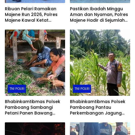
Ribuan Pelari Ramaikan
Pastikan Ibadah Minggu
Majene Run 2026, Polres
Aman dan Nyaman, Polres
Majene Kawal Ketat
Majene Hadir di Sejumlah
Jalannya Event
Gereja
TNI POLRI
TNI POLRI
Bhabinkamtibmas Polsek
Bhabinkamtibmas Polsek
Pamboang Sambangi
Pamboang Pantau
Petani Panen Bawang
Perkembangan Jagung
Merah Jadi Bukti Nyata
Manis di Lamaru, Dukung
Dukungan Ketahanan
Ketahanan Pangan Warga
Pangan