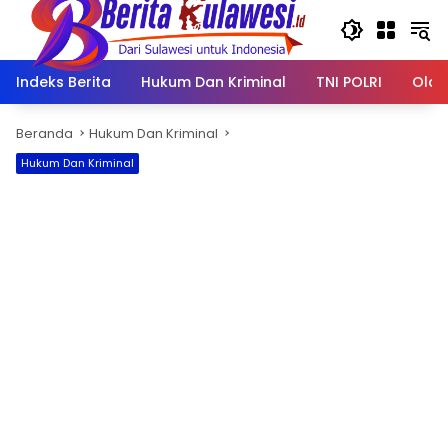
Langsung
ke
konten
Indeks Berita
Hukum Dan Kriminal
TNI POLRI
Olah
Beranda
Hukum Dan Kriminal
Hukum Dan Kriminal