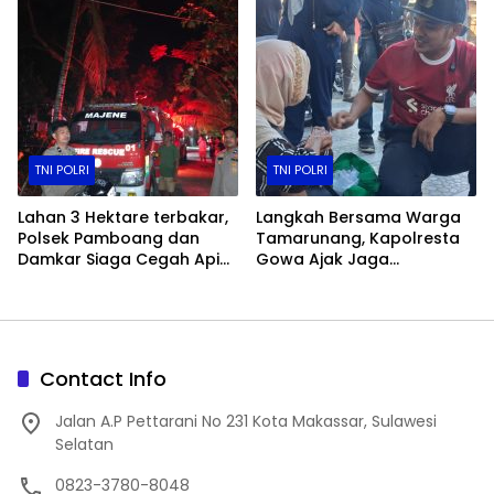
TNI POLRI
TNI POLRI
Lahan 3 Hektare terbakar,
Langkah Bersama Warga
Polsek Pamboang dan
Tamarunang, Kapolresta
Damkar Siaga Cegah Api
Gowa Ajak Jaga
Merembet ke Permukiman
Kamtibmas Jelang HUT RI
ke-81
Contact Info
Jalan A.P Pettarani No 231 Kota Makassar, Sulawesi
Selatan
0823-3780-8048