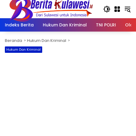
Langsung
ke
konten
Indeks Berita
Hukum Dan Kriminal
TNI POLRI
Olah
Beranda
Hukum Dan Kriminal
Hukum Dan Kriminal