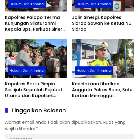
Hukum Dan Kriminal
Hukum Dan Kriminal
Kapolres Palopo Terima
Jalin Sinergi, Kapolres
Kunjungan Silaturahmi
Sidrap Sowan ke Ketua NU
Kepala Bps, Perkuat Sinergi
Sidrap
Dan Kolaborasi Data
Hukum Dan Kriminal
Hukum Dan Kriminal
Kapolres Barru Pimpin
Kecelakaan Libatkan
Sertijab Sejumlah Pejabat
Anggota Polres Bone, Satu
Utama dan Kapolsek
Korban Meninggal:
Jajaran, Perkuat Kinerja
Diproses Sesuai Prosedur,
Organisasi
Warga Diimbau Tak
Tinggalkan Balasan
Berspekulasi
Alamat email Anda tidak akan dipublikasikan.
Ruas yang
wajib ditandai
*