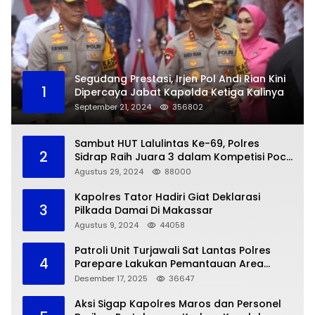
Segudang Prestasi, Irjen Pol Andi Rian Kini
1
Dipercaya Jabat Kapolda Ketiga Kalinya
September 21, 2024
356802
Sambut HUT Lalulintas Ke-69, Polres
2
Sidrap Raih Juara 3 dalam Kompetisi Pocil
Zona 5
Agustus 29, 2024
88000
Kapolres Tator Hadiri Giat Deklarasi
3
Pilkada Damai Di Makassar
Agustus 9, 2024
44058
Patroli Unit Turjawali Sat Lantas Polres
4
Parepare Lakukan Pemantauan Area
Larangan Parkir
Desember 17, 2025
36647
Aksi Sigap Kapolres Maros dan Personel