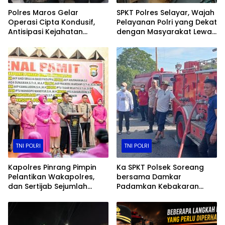
Polres Maros Gelar
SPKT Polres Selayar, Wajah
Operasi Cipta Kondusif,
Pelayanan Polri yang Dekat
Antisipasi Kejahatan
dengan Masyarakat Lewat
Jalanan dan Penyakit
Layanan 110
Masyarakat
TNI POLRI
TNI POLRI
Kapolres Pinrang Pimpin
Ka SPKT Polsek Soreang
Pelantikan Wakapolres,
bersama Damkar
dan Sertijab Sejumlah
Padamkan Kebakaran
Pejabat Utama
Lahan