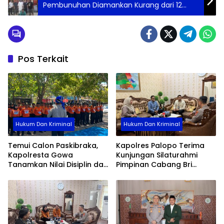
Pembunuhan Diamankan Kurang dari 12
Jam
Pos Terkait
Hukum Dan Kriminal
Hukum Dan Kriminal
Temui Calon Paskibraka,
Kapolres Palopo Terima
Kapolresta Gowa
Kunjungan Silaturahmi
Tanamkan Nilai Disiplin dan
Pimpinan Cabang Bri
Pengabdian
Palopo