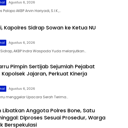
nal
Agustus 6, 2026
 Palopo AKBP Arvin Hariyadi, S.I.K.,…
gi, Kapolres Sidrap Sowan ke Ketua NU
nal
Agustus 6, 2026
s Sidrap, AKBP Indra Waspada Yuda melanjutkan…
arru Pimpin Sertijab Sejumlah Pejabat
Kapolsek Jajaran, Perkuat Kinerja
nal
Agustus 6, 2026
Barru menggelar Upacara Serah Terima…
 Libatkan Anggota Polres Bone, Satu
inggal: Diproses Sesuai Prosedur, Warga
k Berspekulasi