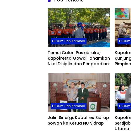
Hukum Dan Kriminal
Hukum 
Temui Calon Paskibraka,
Kapolr
Kapolresta Gowa Tanamkan
Kunjung
Nilai Disiplin dan Pengabdian
Pimpin
Hukum Dan Kriminal
Hukum 
Jalin Sinergi, Kapolres Sidrap
Kapolre
Sowan ke Ketua NU Sidrap
Sertija
Utama 