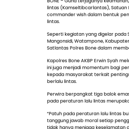
BONE – Guna terjaganya keamanan, 
lintas (Kamseltibcarlantas), Satuan
commander wish dalam bentuk peng
lintas.
Seperti kegiatan yang digelar pada 
Mangonsidi, Watampone, Kabupaten
Satlantas Polres Bone dalam memb
Kapolres Bone AKBP Erwin Syah mel
ini juga menjadi momentum bagi per
kepada masyarakat terkait penting
berlalu lintas.
Perwira berpangkat tiga balok emas
pada peraturan lalu lintas merupaka
“Patuh pada peraturan lalu lintas b
tanggung jawab moral setiap pengg
tidak hanya menjaga keselamatan diri