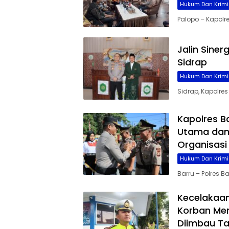
Hukum Dan Krimi
Palopo – Kapolres
Jalin Siner
Sidrap
Hukum Dan Krimi
Sidrap, Kapolre
Kapolres B
Utama dan 
Organisasi
Hukum Dan Krimi
Barru – Polres 
Kecelakaan
Korban Men
Diimbau Ta