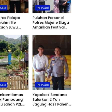
POLRI
TNI POLRI
res Palopo
Puluhan Personel
urahmi Ke
Polres Majene Siaga
tuan Luwu,
Amankan Festival
at Sinergitas
Sandeq Teluk
 Kamtibmas
Mandar (FSTM) 2025
POLRI
TNI POLRI
inkamtibmas
Kapolsek Sendana
ek Pamboang
Salurkan 2 Ton
u Lahan P2L,
Jagung Hasil Panen
 dan Kangkung
Kelompok Tani ke