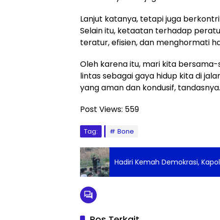
Lanjut katanya, tetapi juga berkont
Selain itu, ketaatan terhadap perat
teratur, efisien, dan menghormati hak
Oleh karena itu, mari kita bersam
lintas sebagai gaya hidup kita di j
yang aman dan kondusif, tandasnya.
Post Views:
559
Tag:
Bone
Hadiri Kemah Demokrasi, Kapolr
Pos Terkait