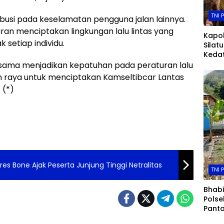
TNI 
ribusi pada keselamatan pengguna jalan lainnya.
uran menciptakan lingkungan lalu lintas yang
Kapol
 setiap individu.
Silat
Keda
Perku
a-sama menjadikan kepatuhan pada peraturan lalu
Jaga
alan raya untuk menciptakan Kamseltibcar Lantas
 (*)
es Bone Ajak Peserta Junjung Tinggi Netralitas
TNI 
Bhab
Pols
Panta
Pare