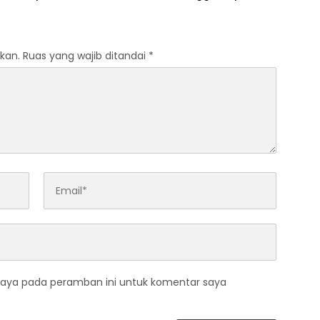
, Perkuat Kinerja
Sesuai Prosedur, Warga
asi
Diimbau Tak Berspekulasi
kan.
Ruas yang wajib ditandai
*
saya pada peramban ini untuk komentar saya