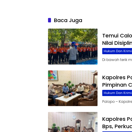
Baca Juga
Temui Cal
Nilai Disip
Hukum Dan Krimi
Di bawah terik 
Kapolres P
Pimpinan C
Hukum Dan Krimi
Palopo – Kapolre
Kapolres P
Bps, Perku