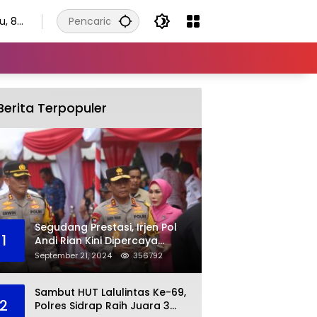
u, 8
tus
6
Berita Terpopuler
Segudang Prestasi, Irjen Pol
1
Andi Rian Kini Dipercaya
Jabat Kapolda Ketiga Kalinya
September 21, 2024
356792
Sambut HUT Lalulintas Ke-69,
2
Polres Sidrap Raih Juara 3