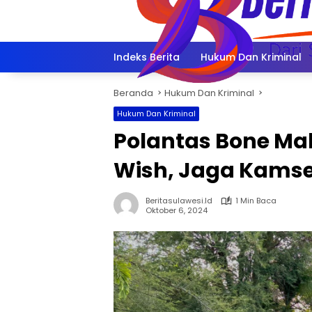
Langsung
ke
konten
Indeks Berita
Hukum Dan Kriminal
Beranda
Hukum Dan Kriminal
Hukum Dan Kriminal
Polantas Bone M
Wish, Jaga Kamse
Beritasulawesi.id
1 Min Baca
Oktober 6, 2024