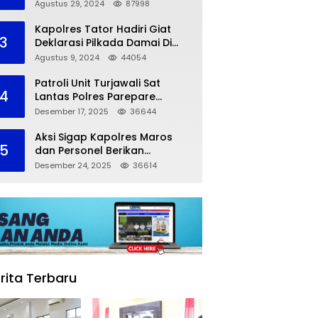
dalam Kompetisi Pocil Zona 5
Agustus 29, 2024
87998
Kapolres Tator Hadiri Giat
3
Deklarasi Pilkada Damai Di
Makassar
Agustus 9, 2024
44054
Patroli Unit Turjawali Sat
4
Lantas Polres Parepare
Lakukan Pemantauan Area
Desember 17, 2025
36644
Larangan Parkir
Aksi Sigap Kapolres Maros
5
dan Personel Berikan
Pertolongan Korban
Desember 24, 2025
36614
Kecelakaan
rita Terbaru