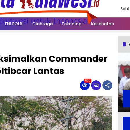
Sabt
Agus
202
TNI POLRI
Olahraga
Teknologi
Kesehatan
aksimalkan Commander
ltibcar Lantas
559