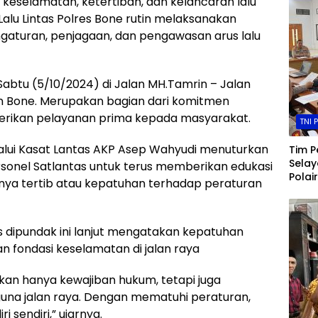
keselamatan, ketertiban, dan kelancaran lalu
 Lalu Lintas Polres Bone rutin melaksanakan
aturan, penjagaan, dan pengawasan arus lalu
Sabtu (5/10/2024) di Jalan MH.Tamrin – Jalan
 Bone. Merupakan bagian dari komitmen
erikan pelayanan prima kepada masyarakat.
TNI 
alui Kasat Lantas AKP Asep Wahyudi menuturkan
Tim P
Selay
sonel Satlantas untuk terus memberikan edukasi
Polai
nya tertib atau kepatuhan terhadap peraturan
Resmi
Statu
Nurul
 dipundak ini lanjut mengatakan kepatuhan
Penyi
n fondasi keselamatan di jalan raya
ukan hanya kewajiban hukum, tetapi juga
una jalan raya. Dengan mematuhi peraturan,
 sendiri,” ujarnya.