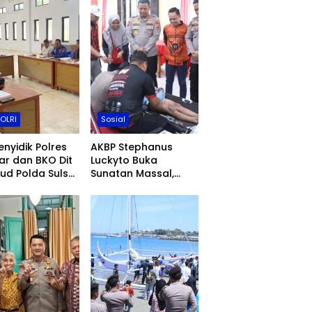
POLRI
Sosial
enyidik Polres
AKBP Stephanus
ar dan BKO Dit
Luckyto Buka
rud Polda Sulsel
Sunatan Massal,
 Naikkan
Polres Bulukumba
s Kasus KLM
Kolaborasi dengan
 Salsa ke Tahap
Pemuda Pancasila
dikan