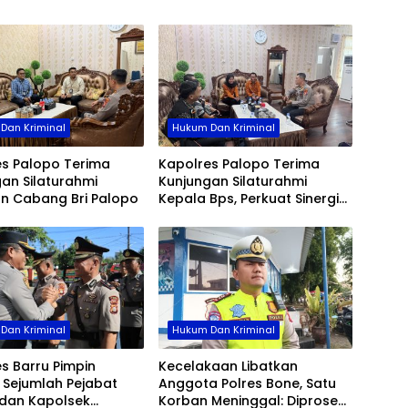
Jadi
Keta
Desa
Dan Kriminal
Hukum Dan Kriminal
es Palopo Terima
Kapolres Palopo Terima
an Silaturahmi
Kunjungan Silaturahmi
an Cabang Bri Palopo
Kepala Bps, Perkuat Sinergi
Dan Kolaborasi Data
Dan Kriminal
Hukum Dan Kriminal
s Barru Pimpin
Kecelakaan Libatkan
b Sejumlah Pejabat
Anggota Polres Bone, Satu
dan Kapolsek
Korban Meninggal: Diproses