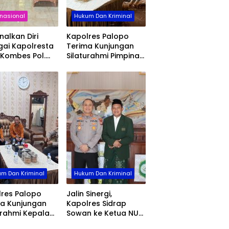
rnasional
Hukum Dan Kriminal
nalkan Diri
Kapolres Palopo
ai Kapolresta
Terima Kunjungan
 Kombes Pol.
Silaturahmi Pimpinan
 Yusuf Usman
Cabang Bri Palopo
at Silaturahmi
an DPC
krat Gowa
m Dan Kriminal
Hukum Dan Kriminal
res Palopo
Jalin Sinergi,
ma Kunjungan
Kapolres Sidrap
urahmi Kepala
Sowan ke Ketua NU
Perkuat Sinergi
Sidrap