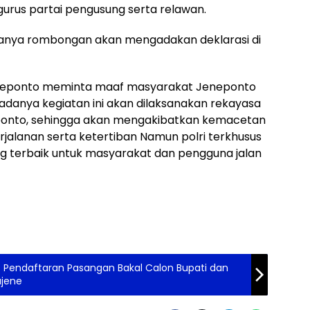
Dan K
gurus partai pengusung serta relawan.
nanya rombongan akan mengadakan deklarasi di
eneponto meminta maaf masyarakat Jeneponto
danya kegiatan ini akan dilaksanakan rekayasa
neponto, sehingga akan mengakibatkan kemacetan
jalanan serta ketertiban Namun polri terkhusus
g terbaik untuk masyarakat dan pengguna jalan
 Pendaftaran Pasangan Bakal Calon Bupati dan
ajene