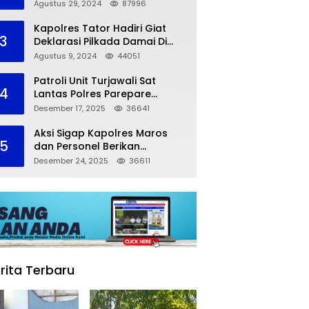
dalam Kompetisi Pocil Zona 5
Agustus 29, 2024
87996
Kapolres Tator Hadiri Giat
3
Deklarasi Pilkada Damai Di
Makassar
Agustus 9, 2024
44051
Patroli Unit Turjawali Sat
4
Lantas Polres Parepare
Lakukan Pemantauan Area
Desember 17, 2025
36641
Larangan Parkir
Aksi Sigap Kapolres Maros
5
dan Personel Berikan
Pertolongan Korban
Desember 24, 2025
36611
Kecelakaan
rita Terbaru