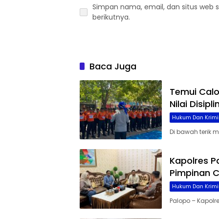
Simpan nama, email, dan situs web 
berikutnya.
Baca Juga
Temui Cal
Nilai Disip
Hukum Dan Krimi
Di bawah terik 
Kapolres P
Pimpinan C
Hukum Dan Krimi
Palopo – Kapolre