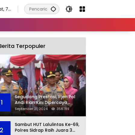
t, 7
tus
Berita Terpopuler
Segudang Prestasi, Irjen Pol
1
Andi Rian Kini Dipercaya
Jabat Kapolda Ketiga Kalinya
September 21, 2024
356789
Sambut HUT Lalulintas Ke-69,
2
Polres Sidrap Raih Juara 3