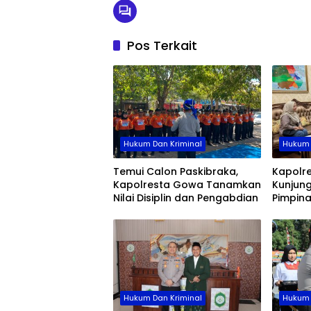
Pos Terkait
Hukum Dan Kriminal
Hukum 
Temui Calon Paskibraka,
Kapolr
Kapolresta Gowa Tanamkan
Kunjung
Nilai Disiplin dan Pengabdian
Pimpin
Hukum Dan Kriminal
Hukum 