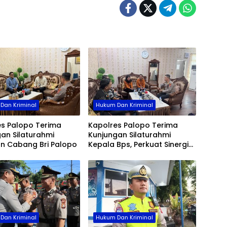
Dan Kriminal
Hukum Dan Kriminal
es Palopo Terima
Kapolres Palopo Terima
an Silaturahmi
Kunjungan Silaturahmi
an Cabang Bri Palopo
Kepala Bps, Perkuat Sinergi
Dan Kolaborasi Data
Dan Kriminal
Hukum Dan Kriminal