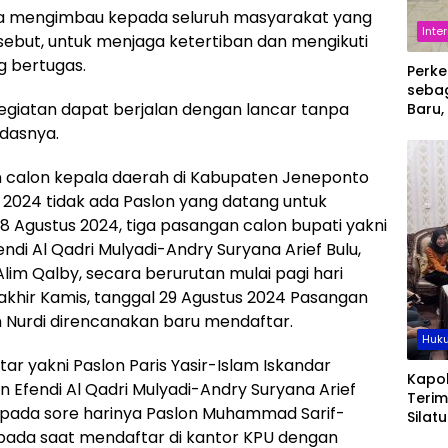
uga mengimbau kepada seluruh masyarakat yang
Inte
rsebut, untuk menjaga ketertiban dan mengikuti
 bertugas.
Perke
sebag
egiatan dapat berjalan dengan lancar tanpa
Baru,
Muh.
ndasnya.
Perer
deng
n calon kepala daerah di Kabupaten Jeneponto
Demo
s 2024 tidak ada Paslon yang datang untuk
28 Agustus 2024, tiga pasangan calon bupati yakni
endi Al Qadri Mulyadi-Andry Suryana Arief Bulu,
m Qalby, secara berurutan mulai pagi hari
rakhir Kamis, tanggal 29 Agustus 2024 Pasangan
 Nurdi direncanakan baru mendaftar.
Huku
r yakni Paslon Paris Yasir-Islam Iskandar
Kapol
n Efendi Al Qadri Mulyadi-Andry Suryana Arief
Teri
n pada sore harinya Paslon Muhammad Sarif-
Silat
 pada saat mendaftar di kantor KPU dengan
Bps, 