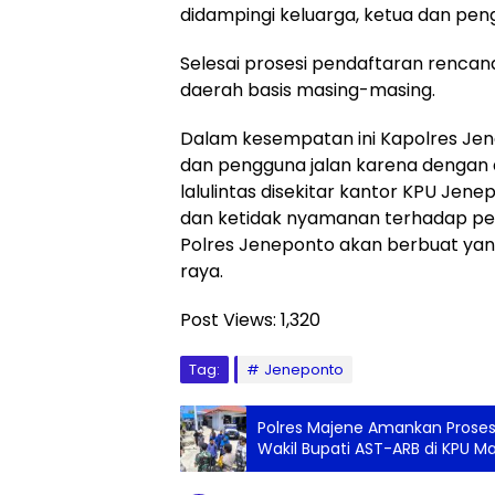
didampingi keluarga, ketua dan pen
Selesai prosesi pendaftaran renca
daerah basis masing-masing.
Dalam kesempatan ini Kapolres J
dan pengguna jalan karena dengan a
lalulintas disekitar kantor KPU Je
dan ketidak nyamanan terhadap per
Polres Jeneponto akan berbuat yan
raya.
Post Views:
1,320
Tag:
Jeneponto
Polres Majene Amankan Proses
Wakil Bupati AST-ARB di KPU M