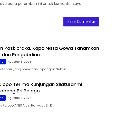
saya pada peramban ini untuk komentar saya
on Paskibraka, Kapolresta Gowa Tanamkan
lin dan Pengabdian
nal
Agustus 6, 2026
matahari yang menyinari Lapangan Sultan…
alopo Terima Kunjungan Silaturahmi
abang Bri Palopo
nal
Agustus 6, 2026
s Palopo AKBP Arvin Hariyadi, S.I.K…