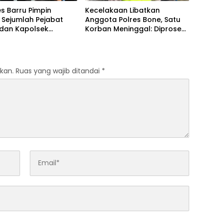
s Barru Pimpin
Kecelakaan Libatkan
b Sejumlah Pejabat
Anggota Polres Bone, Satu
dan Kapolsek
Korban Meninggal: Diproses
, Perkuat Kinerja
Sesuai Prosedur, Warga
asi
Diimbau Tak Berspekulasi
kan.
Ruas yang wajib ditandai
*