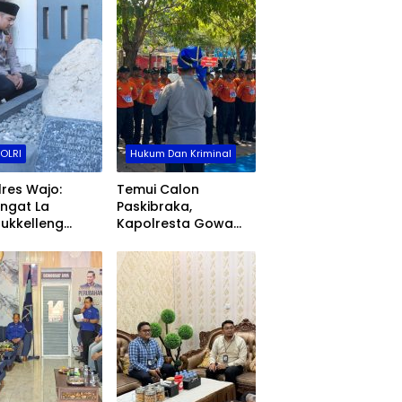
POLRI
Hukum Dan Kriminal
res Wajo:
Temui Calon
ngat La
Paskibraka,
ukkelleng
Kapolresta Gowa
di Inspirasi
Tanamkan Nilai
bdian Polri
Disiplin dan
da Masyarakat
Pengabdian