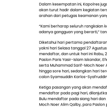
Dalam kesempatan ini, Kapolres j
akan turut hadir dalam kegiatan te
arahan dari petugas keamanan yang
“Kami berharap seluruh rangkaian k
adanya gangguan yang berarti,” ta
Diketahui hari pertama pendaftara
yakni hari Selasa tanggal 27 Agustu
mendaftar, dan untuk hari ini Rabu, 
Paslon Paris Yasir-Islam Iskandar, Ef
serta Muhammad Sarif-Moch Noer Ali
hingga sore hari, sedangkan hari te
calon Syamsuddin Karlos-Syafruddin
Ketiga pasangan yang akan mendafta
mendaftar pada pagi hari, dilanjutka
Bulu mendaftar pada siang hari da
Moch Noer Alim Qalby, para Paslon