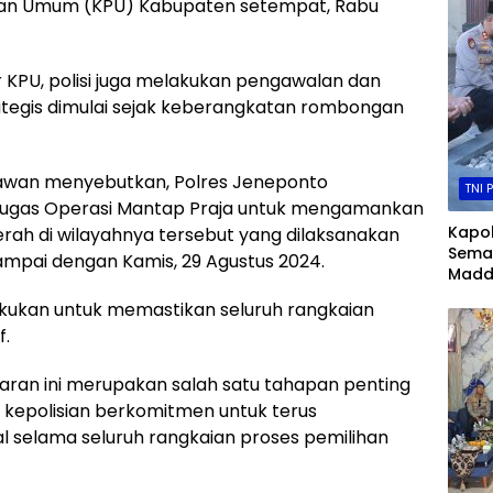
ihan Umum (KPU) Kabupaten setempat, Rabu
 KPU, polisi juga melakukan pengawalan dan
ategis dimulai sejak keberangkatan rombongan
iawan menyebutkan, Polres Jeneponto
TNI 
Tugas Operasi Mantap Praja untuk mengamankan
Kapol
rah di wilayahnya tersebut yang dilaksanakan
Sema
sampai dengan Kamis, 29 Agustus 2024.
Madd
Menja
akukan untuk memastikan seluruh rangkaian
Penga
f.
kepa
aran ini merupakan salah satu tahapan penting
 kepolisian berkomitmen untuk terus
elama seluruh rangkaian proses pemilihan