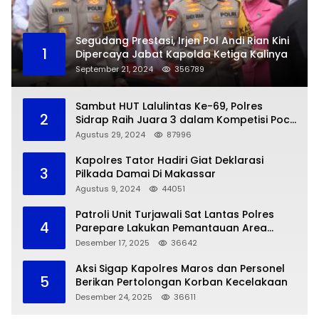
Segudang Prestasi, Irjen Pol Andi Rian Kini
1
Dipercaya Jabat Kapolda Ketiga Kalinya
September 21, 2024
356789
Sambut HUT Lalulintas Ke-69, Polres
2
Sidrap Raih Juara 3 dalam Kompetisi Pocil
Zona 5
Agustus 29, 2024
87996
Kapolres Tator Hadiri Giat Deklarasi
3
Pilkada Damai Di Makassar
Agustus 9, 2024
44051
Patroli Unit Turjawali Sat Lantas Polres
4
Parepare Lakukan Pemantauan Area
Larangan Parkir
Desember 17, 2025
36642
Aksi Sigap Kapolres Maros dan Personel
5
Berikan Pertolongan Korban Kecelakaan
Desember 24, 2025
36611