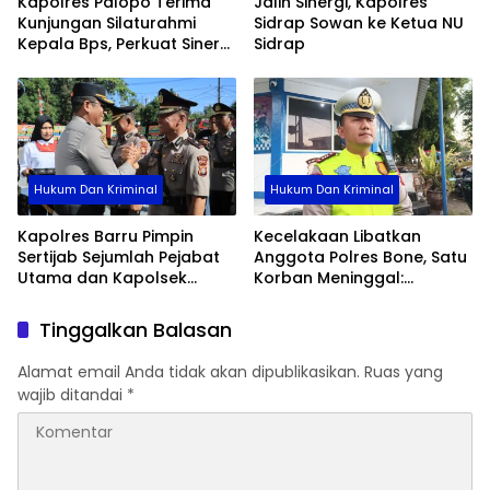
Kapolres Palopo Terima
Jalin Sinergi, Kapolres
Kunjungan Silaturahmi
Sidrap Sowan ke Ketua NU
Kepala Bps, Perkuat Sinergi
Sidrap
Dan Kolaborasi Data
Hukum Dan Kriminal
Hukum Dan Kriminal
Kapolres Barru Pimpin
Kecelakaan Libatkan
Sertijab Sejumlah Pejabat
Anggota Polres Bone, Satu
Utama dan Kapolsek
Korban Meninggal:
Jajaran, Perkuat Kinerja
Diproses Sesuai Prosedur,
Organisasi
Warga Diimbau Tak
Tinggalkan Balasan
Berspekulasi
Alamat email Anda tidak akan dipublikasikan.
Ruas yang
wajib ditandai
*