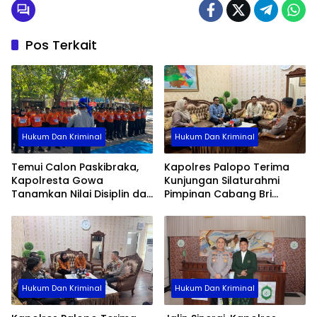
Pos Terkait
Hukum Dan Kriminal
Hukum Dan Kriminal
Temui Calon Paskibraka,
Kapolres Palopo Terima
Kapolresta Gowa
Kunjungan Silaturahmi
Tanamkan Nilai Disiplin dan
Pimpinan Cabang Bri
Pengabdian
Palopo
Hukum Dan Kriminal
Hukum Dan Kriminal