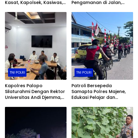
Kasat, Kapolsek, Kasiwas,
Pengamanan di Jalan,
dan Pelantikan Kasi Humas
Kawasan Aktivitas
Masyarakat, hingga
Pelabuhan
TNI POLRI
TNI POLRI
Kapolres Palopo
Patroli Bersepeda
Silaturahmi Dengan Rektor
Samapta Polres Majene,
Universitas Andi Djemma,
Edukasi Pelajar dan
Perkuat Sinergi Polri Dan
Hadirkan Rasa Aman
Perguruan Tinggi
Kepada Warga