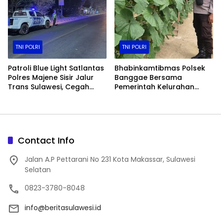
TNI POLRI
TNI POLRI
Patroli Blue Light Satlantas
Bhabinkamtibmas Polsek
Polres Majene Sisir Jalur
Banggae Bersama
Trans Sulawesi, Cegah
Pemerintah Kelurahan
Balap Liar dan Tekan
Tinjau Perkembangan
Angka Kecelakaan
Melon Hidroponik, Dukung
Ketahanan Pangan di
Majene
Contact Info
Jalan A.P Pettarani No 231 Kota Makassar, Sulawesi
Selatan
0823-3780-8048
info@beritasulawesi.id