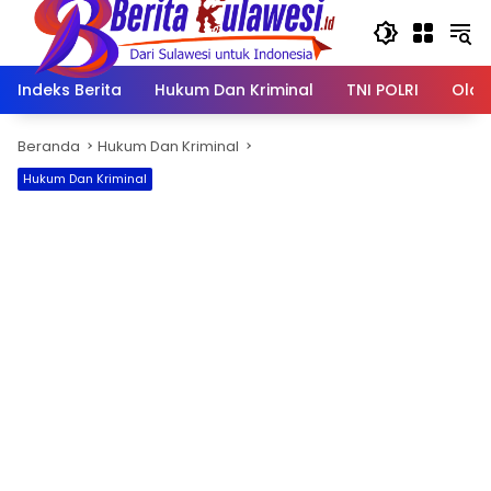
Langsung
ke
konten
Indeks Berita
Hukum Dan Kriminal
TNI POLRI
Olah
Beranda
Hukum Dan Kriminal
Hukum Dan Kriminal