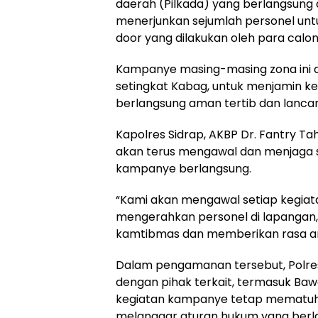
daerah (Pilkada) yang berlangsung di
menerjunkan sejumlah personel un
door yang dilakukan oleh para calon
Kampanye masing-masing zona ini d
setingkat Kabag, untuk menjamin k
berlangsung aman tertib dan lanca
Kapolres Sidrap, AKBP Dr. Fantry Ta
akan terus mengawal dan menjaga 
kampanye berlangsung.
“Kami akan mengawal setiap kegia
mengerahkan personel di lapangan,
kamtibmas dan memberikan rasa am
Dalam pengamanan tersebut, Polres
dengan pihak terkait, termasuk Ba
kegiatan kampanye tetap mematuhi 
melanggar aturan hukum yang berl