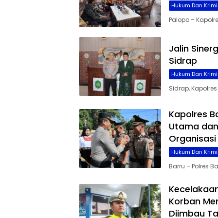
Hukum Dan Krimi
Palopo – Kapolres
Jalin Siner
Sidrap
Hukum Dan Krimi
Sidrap, Kapolre
Kapolres B
Utama dan 
Organisasi
Hukum Dan Krimi
Barru – Polres 
Kecelakaan
Korban Men
Diimbau Ta