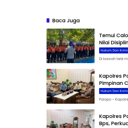
Baca Juga
Temui Cal
Nilai Disip
Hukum Dan Krimi
Di bawah terik 
Kapolres P
Pimpinan C
Hukum Dan Krimi
Palopo – Kapolre
Kapolres P
Bps, Perku