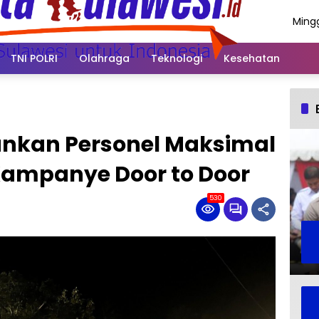
Ming
Agus
2026
TNI POLRI
Olahraga
Teknologi
Kesehatan
junkan Personel Maksimal
ampanye Door to Door
530