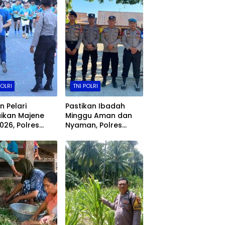
POLRI
TNI POLRI
n Pelari
Pastikan Ibadah
ikan Majene
Minggu Aman dan
026, Polres
Nyaman, Polres
e Kawal Ketat
Majene Hadir di
nya Event
Sejumlah Gereja