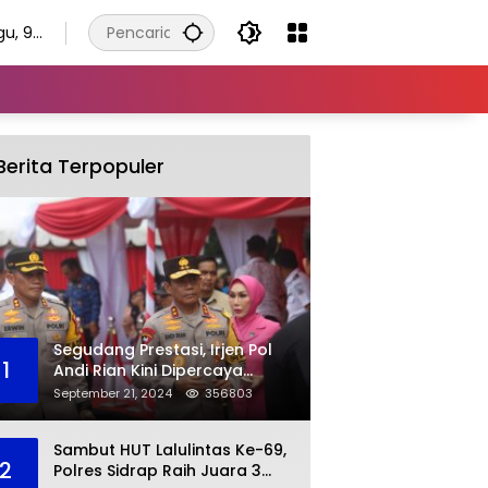
gu, 9
tus
Berita Terpopuler
Segudang Prestasi, Irjen Pol
1
Andi Rian Kini Dipercaya
Jabat Kapolda Ketiga Kalinya
September 21, 2024
356803
Sambut HUT Lalulintas Ke-69,
2
Polres Sidrap Raih Juara 3