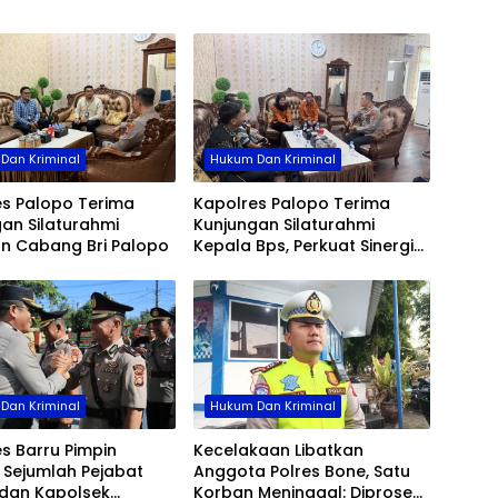
Cega
ke P
Dan Kriminal
Hukum Dan Kriminal
es Palopo Terima
Kapolres Palopo Terima
an Silaturahmi
Kunjungan Silaturahmi
an Cabang Bri Palopo
Kepala Bps, Perkuat Sinergi
Dan Kolaborasi Data
Dan Kriminal
Hukum Dan Kriminal
s Barru Pimpin
Kecelakaan Libatkan
b Sejumlah Pejabat
Anggota Polres Bone, Satu
dan Kapolsek
Korban Meninggal: Diproses