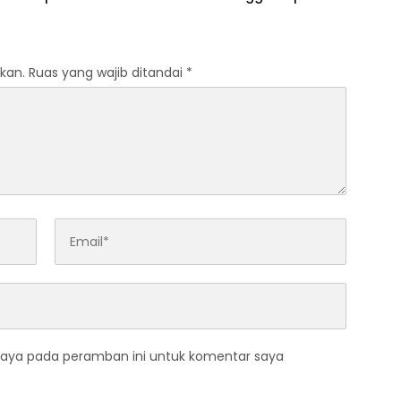
, Perkuat Kinerja
Sesuai Prosedur, Warga
asi
Diimbau Tak Berspekulasi
kan.
Ruas yang wajib ditandai
*
saya pada peramban ini untuk komentar saya