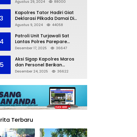
dalam Kompetisi Pocil Zona 5
Agustus 29, 2024
88000
Kapolres Tator Hadiri Giat
3
Deklarasi Pilkada Damai Di
Makassar
Agustus 9, 2024
44058
Patroli Unit Turjawali Sat
4
Lantas Polres Parepare
Lakukan Pemantauan Area
Desember 17, 2025
36647
Larangan Parkir
Aksi Sigap Kapolres Maros
5
dan Personel Berikan
Pertolongan Korban
Desember 24, 2025
36622
Kecelakaan
rita Terbaru