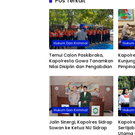
Pos Terkait
Hukum Dan Kriminal
Hukum 
Temui Calon Paskibraka,
Kapolr
Kapolresta Gowa Tanamkan
Kunjung
Nilai Disiplin dan Pengabdian
Pimpin
Hukum Dan Kriminal
Hukum 
Jalin Sinergi, Kapolres Sidrap
Kapolre
Sowan ke Ketua NU Sidrap
Sertija
Utama 