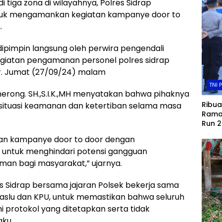
 tiga zona di wilayahnya, Polres Sidrap
tuk mengamankan kegiatan kampanye door to
.
ipimpin langsung oleh perwira pengendali
egiatan pengamanan personel polres sidrap
r. Jumat (27/09/24) malam
TNI 
herong. SH.,S.I.K.,MH menyatakan bahwa pihaknya
Ribua
situasi keamanan dan ketertiban selama masa
Rama
Run 2
Majen
tan kampanye door to door dengan
Jalan
 untuk menghindari potensi gangguan
an bagi masyarakat,” ujarnya.
 Sidrap bersama jajaran Polsek bekerja sama
waslu dan KPU, untuk memastikan bahwa seluruh
protokol yang ditetapkan serta tidak
aku.