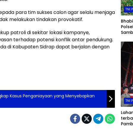
TNI 
epada para tim sukses calon agar selalu menjaga
dak melakukan tindakan provokatif.
Bhab
Pols
p patroli di sekitar lokasi kampanye,
Samba
Pane
wasan terhadap potensi konflik antar pendukung.
Merah
kada di Kabupaten Sidrap dapat berjalan dengan
Nyat
Keta
ngkap Kasus Penganiayaan yang Menyebapkan
TNI 
Lahan
terba
Pamb
Damk