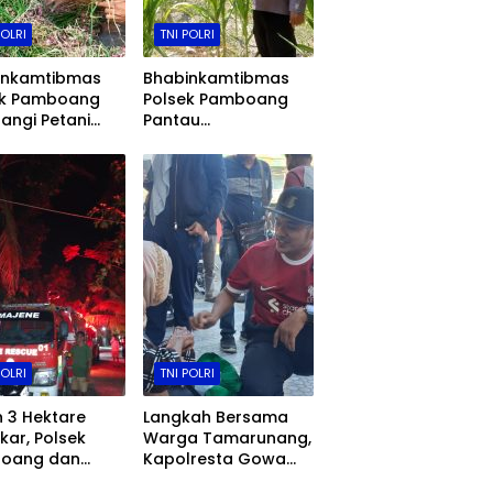
POLRI
TNI POLRI
inkamtibmas
Bhabinkamtibmas
ek Pamboang
Polsek Pamboang
ngi Petani
Pantau
n Bawang
Perkembangan
 Jadi Bukti
Jagung Manis di
a Dukungan
Lamaru, Dukung
hanan Pangan
Ketahanan Pangan
Warga
POLRI
TNI POLRI
 3 Hektare
Langkah Bersama
kar, Polsek
Warga Tamarunang,
oang dan
Kapolresta Gowa
ar Siaga
Ajak Jaga