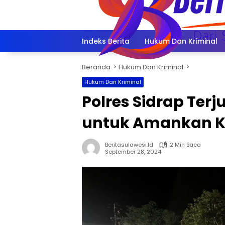
Langsung
ke
konten
Indeks Berita
Hukum Dan Kriminal
Beranda
Hukum Dan Kriminal
Hukum Dan Kriminal
Polres Sidrap Ter
untuk Amankan K
Beritasulawesi.id
2 Min Baca
September 28, 2024