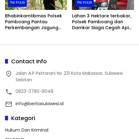
TNI POLRI
TNI POLRI
Bhabinkamtibmas Polsek
Lahan 3 Hektare terbakar,
Pamboang Pantau
Polsek Pamboang dan
Perkembangan Jagung
Damkar Siaga Cegah Api
Manis di Lamaru, Dukung
Merembet ke Permukiman
Ketahanan Pangan Warga
Contact Info
Jalan A.P Pettarani No 231 Kota Makassar, Sulawesi
Selatan
0823-3780-8048
info@beritasulawesi.id
Kategori
Hukum Dan Kriminal