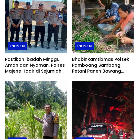
TNI POLRI
TNI POLRI
Pastikan Ibadah Minggu
Bhabinkamtibmas Polsek
Aman dan Nyaman, Polres
Pamboang Sambangi
Majene Hadir di Sejumlah
Petani Panen Bawang
Gereja
Merah Jadi Bukti Nyata
Dukungan Ketahanan
Pangan