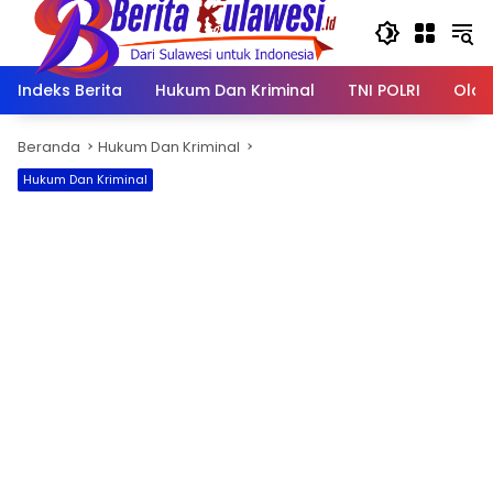
Langsung
ke
konten
Indeks Berita
Hukum Dan Kriminal
TNI POLRI
Olah
Beranda
Hukum Dan Kriminal
Hukum Dan Kriminal