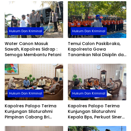
Hukum Dan Kriminal
Hukum Dan Kriminal
Water Canon Masuk
Temui Calon Paskibraka,
Sawah, Kapolres Sidrap :
Kapolresta Gowa
Semoga Membantu Petani
Tanamkan Nilai Disiplin dan
Pengabdian
Hukum Dan Kriminal
Hukum Dan Kriminal
Kapolres Palopo Terima
Kapolres Palopo Terima
Kunjungan Silaturahmi
Kunjungan Silaturahmi
Pimpinan Cabang Bri
Kepala Bps, Perkuat Sinergi
Palopo
Dan Kolaborasi Data