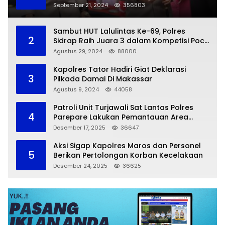
September 21, 2024
356803
Sambut HUT Lalulintas Ke-69, Polres
2
Sidrap Raih Juara 3 dalam Kompetisi Pocil
Zona 5
Agustus 29, 2024
88000
Kapolres Tator Hadiri Giat Deklarasi
3
Pilkada Damai Di Makassar
Agustus 9, 2024
44058
Patroli Unit Turjawali Sat Lantas Polres
4
Parepare Lakukan Pemantauan Area
Larangan Parkir
Desember 17, 2025
36647
Aksi Sigap Kapolres Maros dan Personel
5
Berikan Pertolongan Korban Kecelakaan
Desember 24, 2025
36625