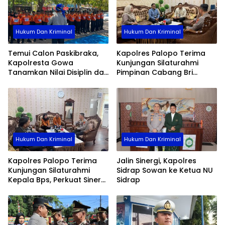
Hukum Dan Kriminal
Hukum Dan Kriminal
Temui Calon Paskibraka,
Kapolres Palopo Terima
Kapolresta Gowa
Kunjungan Silaturahmi
Tanamkan Nilai Disiplin dan
Pimpinan Cabang Bri
Pengabdian
Palopo
Hukum Dan Kriminal
Hukum Dan Kriminal
Kapolres Palopo Terima
Jalin Sinergi, Kapolres
Kunjungan Silaturahmi
Sidrap Sowan ke Ketua NU
Kepala Bps, Perkuat Sinergi
Sidrap
Dan Kolaborasi Data