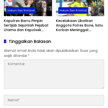
Hukum Dan Kriminal
Hukum Dan Kriminal
Kapolres Barru Pimpin
Kecelakaan Libatkan
Sertijab Sejumlah Pejabat
Anggota Polres Bone, Satu
Utama dan Kapolsek
Korban Meninggal:
Jajaran, Perkuat Kinerja
Diproses Sesuai Prosedur,
Organisasi
Warga Diimbau Tak
Tinggalkan Balasan
Berspekulasi
Alamat email Anda tidak akan dipublikasikan.
Ruas yang
wajib ditandai
*