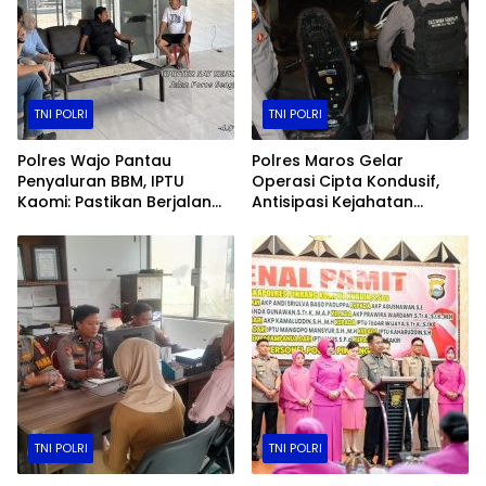
TNI POLRI
TNI POLRI
Polres Wajo Pantau
Polres Maros Gelar
Penyaluran BBM, IPTU
Operasi Cipta Kondusif,
Kaomi: Pastikan Berjalan
Antisipasi Kejahatan
Sesuai Ketentuan
Jalanan dan Penyakit
Masyarakat
TNI POLRI
TNI POLRI