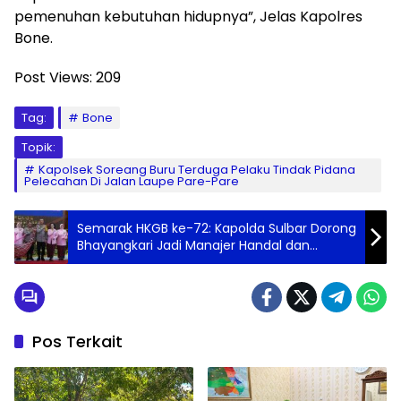
pemenuhan kebutuhan hidupnya”, Jelas Kapolres
Bone.
Post Views:
209
Tag:
Bone
Topik:
Kapolsek Soreang Buru Terduga Pelaku Tindak Pidana
Pelecahan Di Jalan Laupe Pare-Pare
Semarak HKGB ke-72: Kapolda Sulbar Dorong
Bhayangkari Jadi Manajer Handal dan
Panutan
Pos Terkait