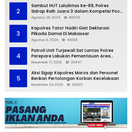
Sambut HUT Lalulintas Ke-69, Polres
2
Sidrap Raih Juara 3 dalam Kompetisi Pocil
Zona 5
Agustus 29, 2024
88000
Kapolres Tator Hadiri Giat Deklarasi
3
Pilkada Damai Di Makassar
Agustus 9, 2024
44058
Patroli Unit Turjawali Sat Lantas Polres
4
Parepare Lakukan Pemantauan Area
Larangan Parkir
Desember 17, 2025
36647
Aksi Sigap Kapolres Maros dan Personel
5
Berikan Pertolongan Korban Kecelakaan
Desember 24, 2025
36622