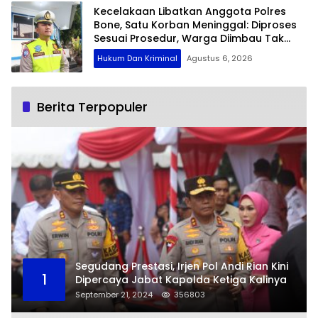
Kecelakaan Libatkan Anggota Polres
Bone, Satu Korban Meninggal: Diproses
Sesuai Prosedur, Warga Diimbau Tak
Berspekulasi
Hukum Dan Kriminal
Agustus 6, 2026
Berita Terpopuler
Segudang Prestasi, Irjen Pol Andi Rian Kini
1
Dipercaya Jabat Kapolda Ketiga Kalinya
September 21, 2024
356803