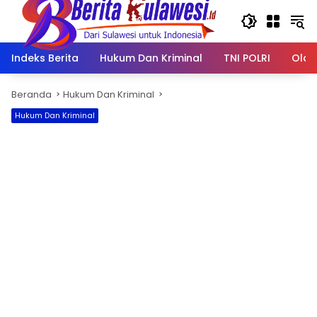
Langsung
ke
konten
Indeks Berita
Hukum Dan Kriminal
TNI POLRI
Olah
Beranda
Hukum Dan Kriminal
Hukum Dan Kriminal