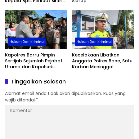
Kepala Bps, Perkuat Sinergi
Sidrap
Dan Kolaborasi Data
Hukum Dan Kriminal
Hukum Dan Kriminal
Kapolres Barru Pimpin
Kecelakaan Libatkan
Sertijab Sejumlah Pejabat
Anggota Polres Bone, Satu
Utama dan Kapolsek
Korban Meninggal:
Jajaran, Perkuat Kinerja
Diproses Sesuai Prosedur,
Organisasi
Warga Diimbau Tak
Tinggalkan Balasan
Berspekulasi
Alamat email Anda tidak akan dipublikasikan.
Ruas yang
wajib ditandai
*