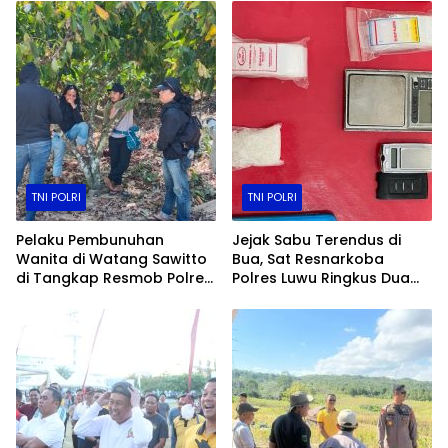
Hukum Berjalan
Transparan​
TNI POLRI
TNI POLRI
Pelaku Pembunuhan
Jejak Sabu Terendus di
Wanita di Watang Sawitto
Bua, Sat Resnarkoba
di Tangkap Resmob Polres
Polres Luwu Ringkus Dua
Pinrang
Bersaudara