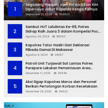
Segudang Prestasi, Irjen Pol Andi Rian Kini
1
Dipercaya Jabat Kapolda Ketiga Kalinya
September 21, 2024
356802
Sambut HUT Lalulintas Ke-69, Polres
2
Sidrap Raih Juara 3 dalam Kompetisi Pocil
Zona 5
Agustus 29, 2024
88000
Kapolres Tator Hadiri Giat Deklarasi
3
Pilkada Damai Di Makassar
Agustus 9, 2024
44057
Patroli Unit Turjawali Sat Lantas Polres
4
Parepare Lakukan Pemantauan Area
Larangan Parkir
Desember 17, 2025
36646
Aksi Sigap Kapolres Maros dan Personel
5
Berikan Pertolongan Korban Kecelakaan
Desember 24, 2025
36622