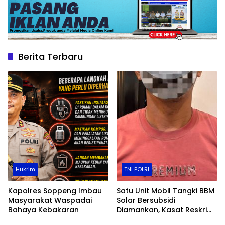
Berita Terbaru
Hukrim
TNI POLRI
Kapolres Soppeng Imbau
Satu Unit Mobil Tangki BBM
Masyarakat Waspadai
Solar Bersubsidi
Bahaya Kebakaran
Diamankan, Kasat Reskrim
Polres Toraja Utara: Proses