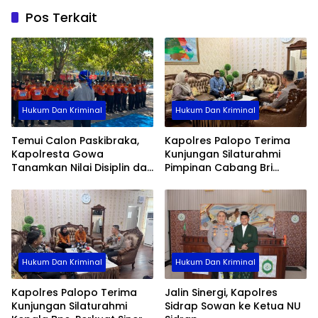
Pos Terkait
Hukum Dan Kriminal
Hukum Dan Kriminal
Temui Calon Paskibraka,
Kapolres Palopo Terima
Kapolresta Gowa
Kunjungan Silaturahmi
Tanamkan Nilai Disiplin dan
Pimpinan Cabang Bri
Pengabdian
Palopo
Hukum Dan Kriminal
Hukum Dan Kriminal
Kapolres Palopo Terima
Jalin Sinergi, Kapolres
Kunjungan Silaturahmi
Sidrap Sowan ke Ketua NU