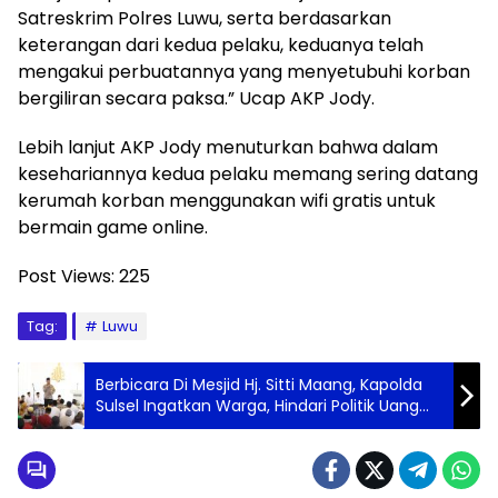
Satreskrim Polres Luwu, serta berdasarkan
keterangan dari kedua pelaku, keduanya telah
mengakui perbuatannya yang menyetubuhi korban
bergiliran secara paksa.” Ucap AKP Jody.
Lebih lanjut AKP Jody menuturkan bahwa dalam
kesehariannya kedua pelaku memang sering datang
kerumah korban menggunakan wifi gratis untuk
bermain game online.
Post Views:
225
Tag:
Luwu
Berbicara Di Mesjid Hj. Sitti Maang, Kapolda
Sulsel Ingatkan Warga, Hindari Politik Uang
Pada Pilkada Nanti