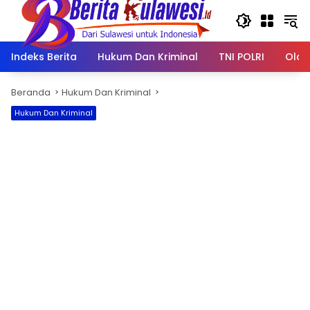
Langsung
ke
konten
Indeks Berita
Hukum Dan Kriminal
TNI POLRI
Olah
Beranda
Hukum Dan Kriminal
Hukum Dan Kriminal