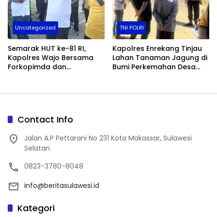
Uncategorized
TNI POLRI
Semarak HUT ke-81 RI,
Kapolres Enrekang Tinjau
Kapolres Wajo Bersama
Lahan Tanaman Jagung di
Forkopimda dan
Bumi Perkemahan Desa
Masyarakat Meriahkan
Karrang
Lomba Makan Kerupuk
Contact Info
Jalan A.P Pettarani No 231 Kota Makassar, Sulawesi
Selatan
0823-3780-8048
info@beritasulawesi.id
Kategori