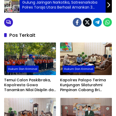
Gulung Jaringan Narkotika, Satresnarkoba
Polres Toraja Utara Berhasil Amankan 3
Pelaku Beserta 39 Paket Sabu
Pos Terkait
Hukum Dan Kriminal
Hukum Dan Kriminal
Temui Calon Paskibraka,
Kapolres Palopo Terima
Kapolresta Gowa
Kunjungan Silaturahmi
Tanamkan Nilai Disiplin dan
Pimpinan Cabang Bri
Pengabdian
Palopo