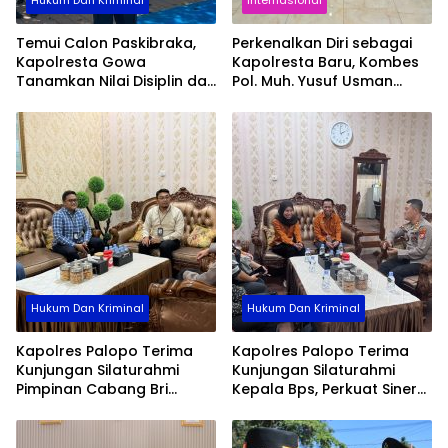
Temui Calon Paskibraka,
Perkenalkan Diri sebagai
Kapolresta Gowa
Kapolresta Baru, Kombes
Tanamkan Nilai Disiplin dan
Pol. Muh. Yusuf Usman
Pengabdian
Pererat Silaturahmi
dengan DPC Demokrat
Gowa
Hukum Dan Kriminal
Hukum Dan Kriminal
Kapolres Palopo Terima
Kapolres Palopo Terima
Kunjungan Silaturahmi
Kunjungan Silaturahmi
Pimpinan Cabang Bri
Kepala Bps, Perkuat Sinergi
Palopo
Dan Kolaborasi Data