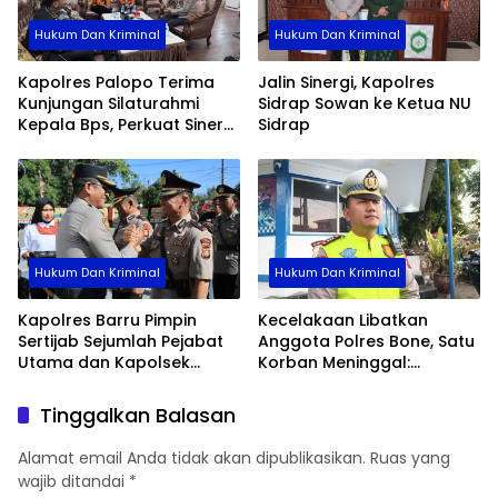
Hukum Dan Kriminal
Hukum Dan Kriminal
Kapolres Palopo Terima
Jalin Sinergi, Kapolres
Kunjungan Silaturahmi
Sidrap Sowan ke Ketua NU
Kepala Bps, Perkuat Sinergi
Sidrap
Dan Kolaborasi Data
Hukum Dan Kriminal
Hukum Dan Kriminal
Kapolres Barru Pimpin
Kecelakaan Libatkan
Sertijab Sejumlah Pejabat
Anggota Polres Bone, Satu
Utama dan Kapolsek
Korban Meninggal:
Jajaran, Perkuat Kinerja
Diproses Sesuai Prosedur,
Organisasi
Warga Diimbau Tak
Tinggalkan Balasan
Berspekulasi
Alamat email Anda tidak akan dipublikasikan.
Ruas yang
wajib ditandai
*