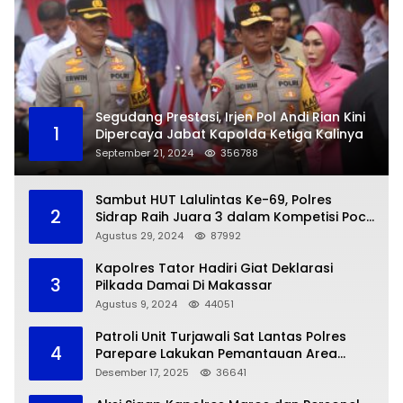
Segudang Prestasi, Irjen Pol Andi Rian Kini
1
Dipercaya Jabat Kapolda Ketiga Kalinya
September 21, 2024
356788
Sambut HUT Lalulintas Ke-69, Polres
2
Sidrap Raih Juara 3 dalam Kompetisi Pocil
Zona 5
Agustus 29, 2024
87992
Kapolres Tator Hadiri Giat Deklarasi
3
Pilkada Damai Di Makassar
Agustus 9, 2024
44051
Patroli Unit Turjawali Sat Lantas Polres
4
Parepare Lakukan Pemantauan Area
Larangan Parkir
Desember 17, 2025
36641