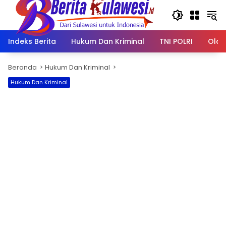
Langsung
ke
konten
Indeks Berita
Hukum Dan Kriminal
TNI POLRI
Olah
Beranda
Hukum Dan Kriminal
Hukum Dan Kriminal