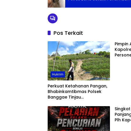
Pos Terkait
Pimpin 
Kapolr
Persone
Presisi 
Masyar
Hukrim
Perkuat Ketahanan Pangan,
Bhabinkamtibmas Polsek
Banggae Tinjau
Perkembangan Kebun Cabai
Warga Salabulo
Singka
Panjan
Plh Ka
Masa T