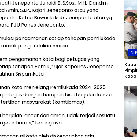
. Bupati Jeneponto Junaidi B.,S.Sos., M.H., Dandim
Amin, S.I.P., Kajari Jeneponto atau yang
eponto, Ketua Bawaslu kab. Jeneponto atau yg
para PJU Polres Jeneponto.
simulasi pengamanan setiap tahapan pemilukada
ermasuk pengendalian massa.
TNI 
sistem pengamanan kota bagi petugas yang
Kapo
tiap tahapan Pemilu,” ujar Kapolres Jeneponto
Pimpi
i latihan Sispamkota
Kabag
Kapol
manan kota menjelang Pemilukada 2024-2025
dan P
Huma
an petugas dengan harapan bisa berjalan lancar,
tertiban masyarakat (kamtibmas).
berjalan lancar dan aman, tidak terjadi sesuatu
gelar hari ini,” terang nya.
amanan pilkada oleh diskenariokan ada