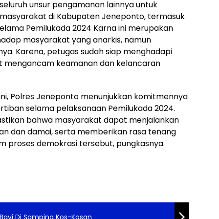
Cegah
 seluruh unsur pengamanan lainnya untuk
dan 
masyarakat di Kabupaten Jeneponto, termasuk
Kece
selama Pemilukada 2024 Karna ini merupakan
adap masyarakat yang anarkis, namun
ya. Karena, petugas sudah siap menghadapi
at mengancam keamanan dan kelancaran
ini, Polres Jeneponto menunjukkan komitmennya
tiban selama pelaksanaan Pemilukada 2024.
astikan bahwa masyarakat dapat menjalankan
n dan damai, serta memberikan rasa tenang
am proses demokrasi tersebut, pungkasnya.
 Bayi Di Samping Kos-Kosan