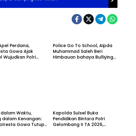
Apel Perdana,
Police Go To School, Aipda
esta Gowa Ajak
Muhammad Saleh Beri
l Wujudkan Polri
Himbauan bahaya Bulliying
yang Dicintai
di SMK 2 Parepare
akat
t dalam Waktu,
Kapolda Sulsel Buka
g dalam Kenangan:
Pendidikan Bintara Polri
polresta Gowa Tutup
Gelombang II TA 2026,
ugas dengan Pesan
Cetak Generasi