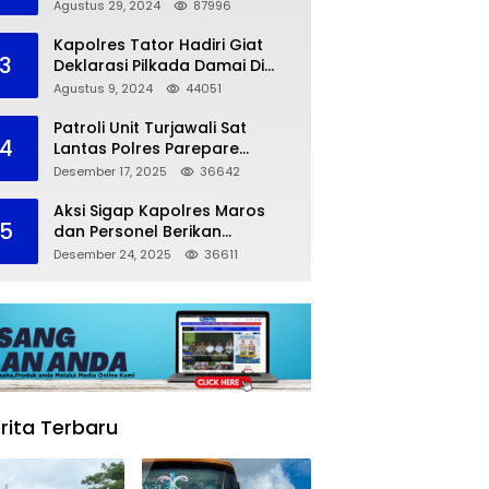
dalam Kompetisi Pocil Zona 5
Agustus 29, 2024
87996
Kapolres Tator Hadiri Giat
3
Deklarasi Pilkada Damai Di
Makassar
Agustus 9, 2024
44051
Patroli Unit Turjawali Sat
4
Lantas Polres Parepare
Lakukan Pemantauan Area
Desember 17, 2025
36642
Larangan Parkir
Aksi Sigap Kapolres Maros
5
dan Personel Berikan
Pertolongan Korban
Desember 24, 2025
36611
Kecelakaan
rita Terbaru