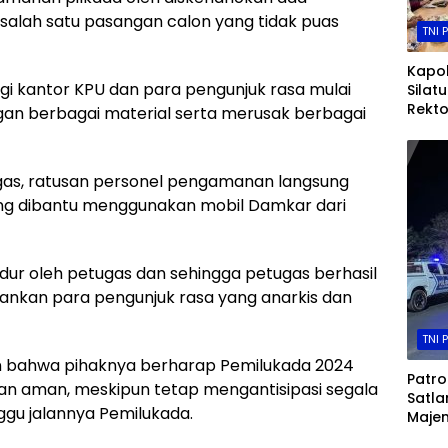
salah satu pasangan calon yang tidak puas
TNI 
Kapol
 kantor KPU dan para pengunjuk rasa mulai
Silat
Rekto
n berbagai material serta merusak berbagai
Andi
Perkua
Dan 
gas, ratusan personel pengamanan langsung
Tingg
g dibantu menggunakan mobil Damkar dari
ndur oleh petugas dan sehingga petugas berhasil
nkan para pengunjuk rasa yang anarkis dan
TNI 
bahwa pihaknya berharap Pemilukada 2024
Patrol
n aman, meskipun tetap mengantisipasi segala
Satla
u jalannya Pemilukada.
Majen
Trans