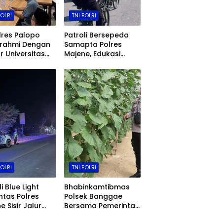
POLRI
TNI POLRI
res Palopo
Patroli Bersepeda
urahmi Dengan
Samapta Polres
r Universitas
Majene, Edukasi
 Djemma,
Pelajar dan Hadirkan
t Sinergi Polri
Rasa Aman Kepada
Perguruan
Warga
i
POLRI
TNI POLRI
i Blue Light
Bhabinkamtibmas
ntas Polres
Polsek Banggae
e Sisir Jalur
Bersama Pemerintah
 Sulawesi,
Kelurahan Tinjau