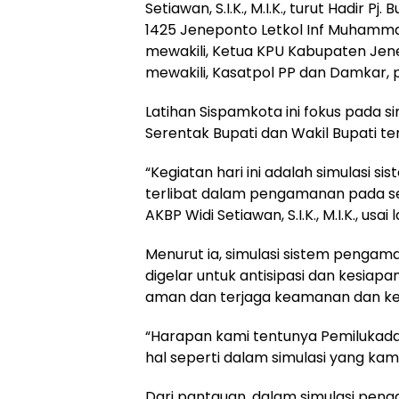
Setiawan, S.I.K., M.I.K., turut Hadir Pj
1425 Jeneponto Letkol Inf Muhammad 
mewakili, Ketua KPU Kabupaten Jen
mewakili, Kasatpol PP dan Damkar, 
Latihan Sispamkota ini fokus pada 
Serentak Bupati dan Wakil Bupati t
“Kegiatan hari ini adalah simulasi 
terlibat dalam pengamanan pada se
AKBP Widi Setiawan, S.I.K., M.I.K., usa
Menurut ia, simulasi sistem penga
digelar untuk antisipasi dan kesiap
aman dan terjaga keamanan dan ke
“Harapan kami tentunya Pemilukada 
hal seperti dalam simulasi yang kami 
Dari pantauan, dalam simulasi peng