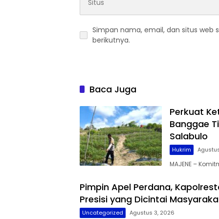
Simpan nama, email, dan situs web 
berikutnya.
Baca Juga
Perkuat K
Banggae T
Salabulo
Hukrim
Agustus
MAJENE – Komit
Pimpin Apel Perdana, Kapolrest
Presisi yang Dicintai Masyaraka
Uncategorized
Agustus 3, 2026