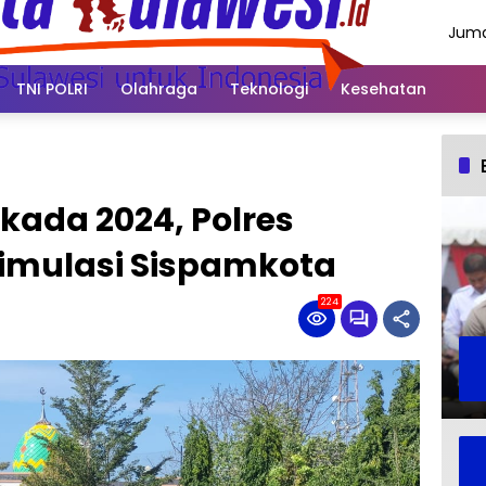
Juma
Agus
2026
TNI POLRI
Olahraga
Teknologi
Kesehatan
kada 2024, Polres
Simulasi Sispamkota
224