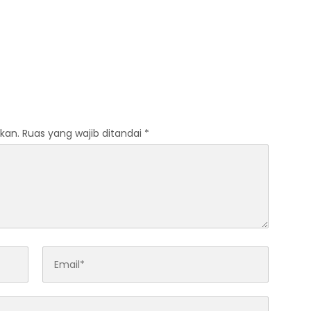
Bhayangkara Berintegritas
dan Profesional
kan.
Ruas yang wajib ditandai
*