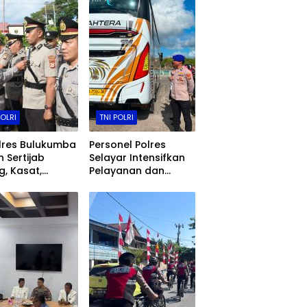
POLRI
TNI POLRI
lres Bulukumba
Personel Polres
n Sertijab
Selayar Intensifkan
, Kasat,
Pelayanan dan
sek, Kasiwas,
Pengamanan di
elantikan Kasi
Jalan, Kawasan
s
Aktivitas
Masyarakat, hingga
Pelabuhan