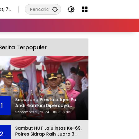
t, 7
tus
Berita Terpopuler
Segudang Prestasi, Irjen Pol
1
Andi Rian Kini Dipercaya
Jabat Kapolda Ketiga Kalinya
September 21, 2024
356789
Sambut HUT Lalulintas Ke-69,
2
Polres Sidrap Raih Juara 3