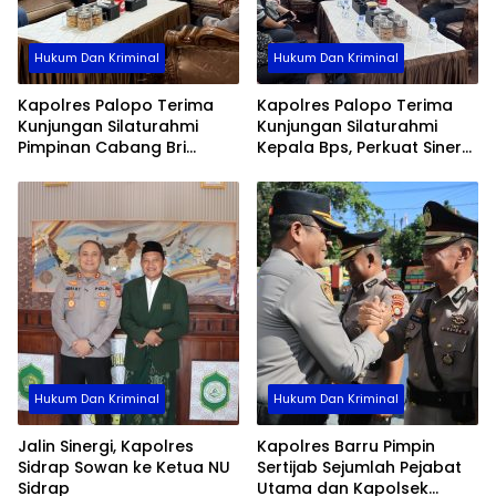
Hukum Dan Kriminal
Hukum Dan Kriminal
Kapolres Palopo Terima
Kapolres Palopo Terima
Kunjungan Silaturahmi
Kunjungan Silaturahmi
Pimpinan Cabang Bri
Kepala Bps, Perkuat Sinergi
Palopo
Dan Kolaborasi Data
Hukum Dan Kriminal
Hukum Dan Kriminal
Jalin Sinergi, Kapolres
Kapolres Barru Pimpin
Sidrap Sowan ke Ketua NU
Sertijab Sejumlah Pejabat
Sidrap
Utama dan Kapolsek