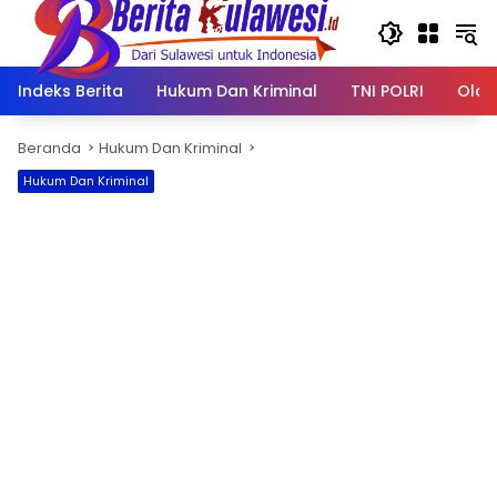
Langsung
ke
konten
Indeks Berita
Hukum Dan Kriminal
TNI POLRI
Olah
Beranda
Hukum Dan Kriminal
Hukum Dan Kriminal