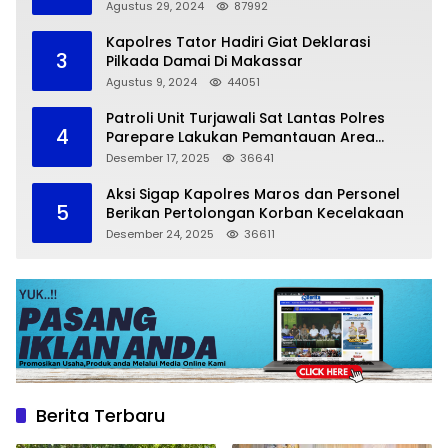
Zona 5
Agustus 29, 2024
87992
Kapolres Tator Hadiri Giat Deklarasi
3
Pilkada Damai Di Makassar
Agustus 9, 2024
44051
Patroli Unit Turjawali Sat Lantas Polres
4
Parepare Lakukan Pemantauan Area
Larangan Parkir
Desember 17, 2025
36641
Aksi Sigap Kapolres Maros dan Personel
5
Berikan Pertolongan Korban Kecelakaan
Desember 24, 2025
36611
Berita Terbaru