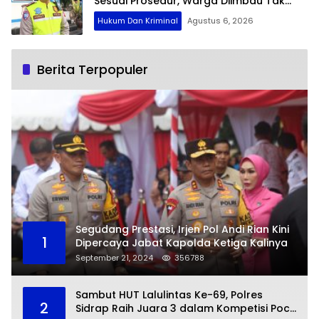
Sesuai Prosedur, Warga Diimbau Tak
Berspekulasi
Hukum Dan Kriminal
Agustus 6, 2026
Berita Terpopuler
Segudang Prestasi, Irjen Pol Andi Rian Kini
1
Dipercaya Jabat Kapolda Ketiga Kalinya
September 21, 2024
356788
Sambut HUT Lalulintas Ke-69, Polres
2
Sidrap Raih Juara 3 dalam Kompetisi Pocil