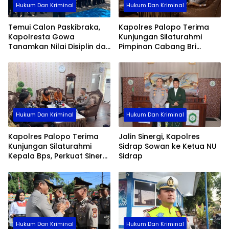
Hukum Dan Kriminal
Hukum Dan Kriminal
Temui Calon Paskibraka,
Kapolres Palopo Terima
Kapolresta Gowa
Kunjungan Silaturahmi
Tanamkan Nilai Disiplin dan
Pimpinan Cabang Bri
Pengabdian
Palopo
Hukum Dan Kriminal
Hukum Dan Kriminal
Kapolres Palopo Terima
Jalin Sinergi, Kapolres
Kunjungan Silaturahmi
Sidrap Sowan ke Ketua NU
Kepala Bps, Perkuat Sinergi
Sidrap
Dan Kolaborasi Data
Hukum Dan Kriminal
Hukum Dan Kriminal