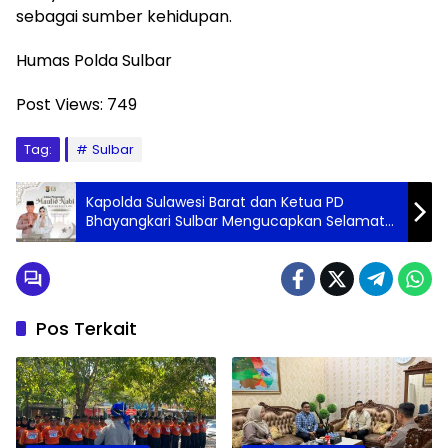
sebagai sumber kehidupan.
Humas Polda Sulbar
Post Views:
749
Tag:
Sulbar
Kapolda Sulawesi Barat dan Ketua PD
Bhayangkari Sulbar Mengucapkan Selamat
Memperingati Maulid Nabi Muhammad SAW
12 Rabiul Awal 1446 H
Pos Terkait