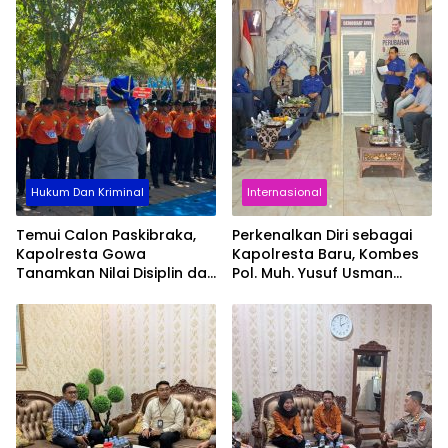
Hukum Dan Kriminal
Internasional
Temui Calon Paskibraka,
Perkenalkan Diri sebagai
Kapolresta Gowa
Kapolresta Baru, Kombes
Tanamkan Nilai Disiplin dan
Pol. Muh. Yusuf Usman
Pengabdian
Pererat Silaturahmi
dengan DPC Demokrat
Gowa