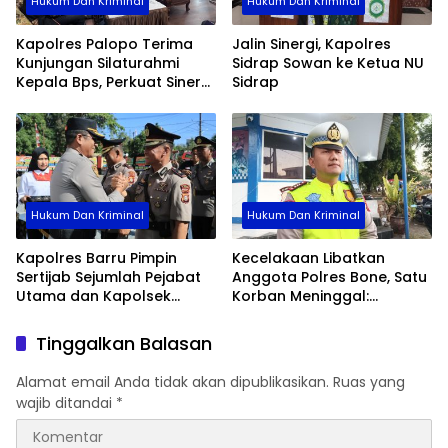
Hukum Dan Kriminal
Hukum Dan Kriminal
Kapolres Palopo Terima
Jalin Sinergi, Kapolres
Kunjungan Silaturahmi
Sidrap Sowan ke Ketua NU
Kepala Bps, Perkuat Sinergi
Sidrap
Dan Kolaborasi Data
Hukum Dan Kriminal
Hukum Dan Kriminal
Kapolres Barru Pimpin
Kecelakaan Libatkan
Sertijab Sejumlah Pejabat
Anggota Polres Bone, Satu
Utama dan Kapolsek
Korban Meninggal:
Jajaran, Perkuat Kinerja
Diproses Sesuai Prosedur,
Organisasi
Warga Diimbau Tak
Tinggalkan Balasan
Berspekulasi
Alamat email Anda tidak akan dipublikasikan.
Ruas yang
wajib ditandai
*