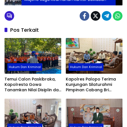
Majene Jelang Pilkada 2024
Pos Terkait
Hukum Dan Kriminal
Hukum Dan Kriminal
Temui Calon Paskibraka,
Kapolres Palopo Terima
Kapolresta Gowa
Kunjungan Silaturahmi
Tanamkan Nilai Disiplin dan
Pimpinan Cabang Bri
Pengabdian
Palopo