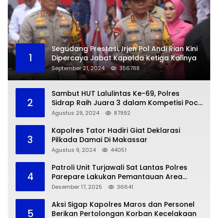
Segudang Prestasi, Irjen Pol Andi Rian Kini
1
Dipercaya Jabat Kapolda Ketiga Kalinya
September 21, 2024
356788
Sambut HUT Lalulintas Ke-69, Polres
2
Sidrap Raih Juara 3 dalam Kompetisi Pocil
Zona 5
Agustus 29, 2024
87992
Kapolres Tator Hadiri Giat Deklarasi
3
Pilkada Damai Di Makassar
Agustus 9, 2024
44051
Patroli Unit Turjawali Sat Lantas Polres
4
Parepare Lakukan Pemantauan Area
Larangan Parkir
Desember 17, 2025
36641
Aksi Sigap Kapolres Maros dan Personel
5
Berikan Pertolongan Korban Kecelakaan