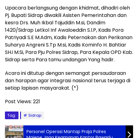
Upacara berlangsung dengan khidmat, dihadiri oleh
Pj. Bupati Sidrap diwakili Asisten Pemerintahan dan
kesra Drs. Muh Ikbal Tajuddin M.si, Dandim
1420/Sidrap Letkol Inf Awaloeddin S.l.P, Kadis Pora
Patriyadi S.E M.Adm, Kadis Peternakan dan Perikanan
Suharya Angreni S.Tp M.si, Kadis Kominfo H. Bahtiar
SH.i M.Si, Para Pju Polres Sidrap, Para Kepala OPD Kab.
Sidrap serta Para tamu undangan Yang hadir.
Acara ini ditutup dengan semangat persaudaraan
dan harapan agar integrasi nasional terus terjaga di
setiap lapisan masyarakat. (*)
Post Views:
221
Tag:
Sidrap
Personel Operasi Mantap Praja Polres
Majene Jaga Keamanan Kantor Bawaslu