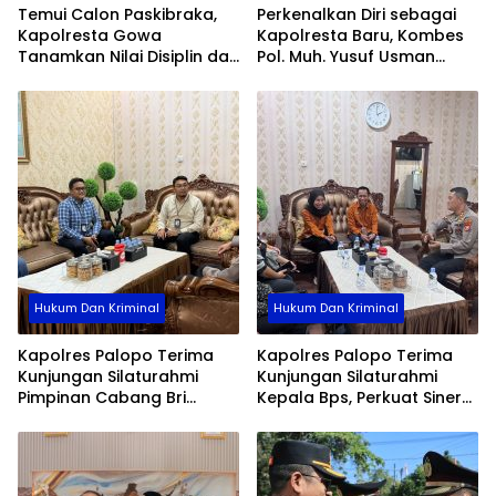
Temui Calon Paskibraka,
Perkenalkan Diri sebagai
Kapolresta Gowa
Kapolresta Baru, Kombes
Tanamkan Nilai Disiplin dan
Pol. Muh. Yusuf Usman
Pengabdian
Pererat Silaturahmi
dengan DPC Demokrat
Gowa
Hukum Dan Kriminal
Hukum Dan Kriminal
Kapolres Palopo Terima
Kapolres Palopo Terima
Kunjungan Silaturahmi
Kunjungan Silaturahmi
Pimpinan Cabang Bri
Kepala Bps, Perkuat Sinergi
Palopo
Dan Kolaborasi Data