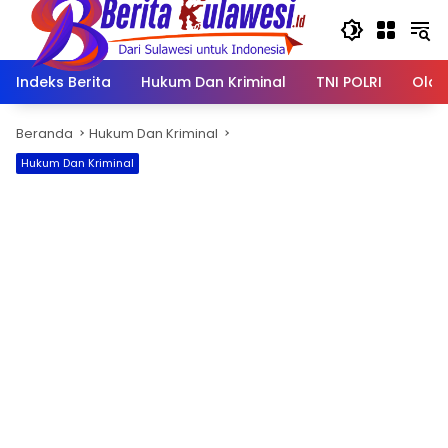
Langsung
ke
konten
Indeks Berita
Hukum Dan Kriminal
TNI POLRI
Olah
Beranda
Hukum Dan Kriminal
Hukum Dan Kriminal